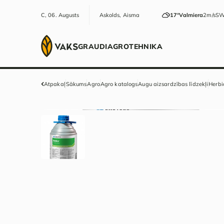
C, 06. Augusts
Askolds, Aisma
17°
Valmiera
2m/s
S
GRAUDI
AGRO
TEHNIKA
Atpakaļ
Sākums
Agro
Agro katalogs
Augu aizsardzības līdzekļi
Herbi