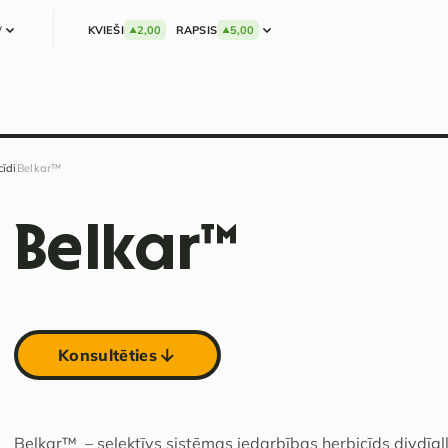
W
KVIEŠI
2,00
RAPSIS
5,00
cīdi
Belkar™
Belkar™
Konsultēties
Belkar™ – selektīvs sistēmas iedarbības herbicīds divdīg