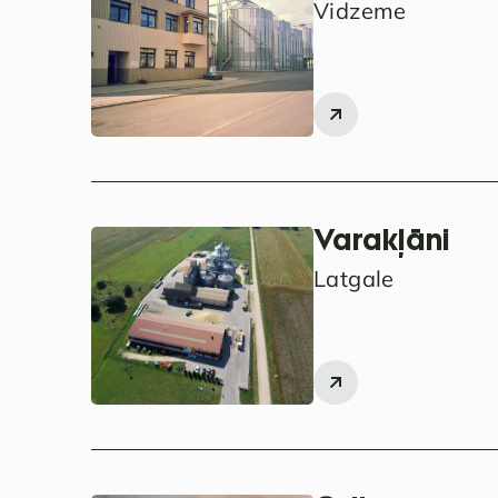
Vidzeme
Varakļāni
Latgale