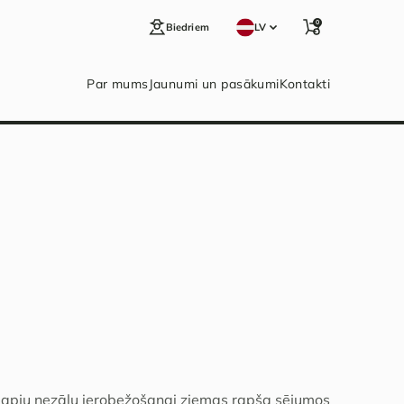
0
Biedriem
LV
Par mums
Jaunumi un pasākumi
Kontakti
ļlapju nezāļu ierobežošanai ziemas rapša sējumos