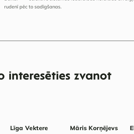
rudenī pēc to sadīgšanas.
 interesēties zvanot
Līga Vektere
Māris Korņējevs
E