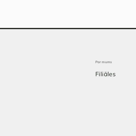
Par mums
Filiāles