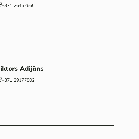
+371 26452660‬
iktors Adijāns
‭+371 29177802‬