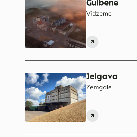
Gulbene
Vidzeme
Jelgava
Zemgale