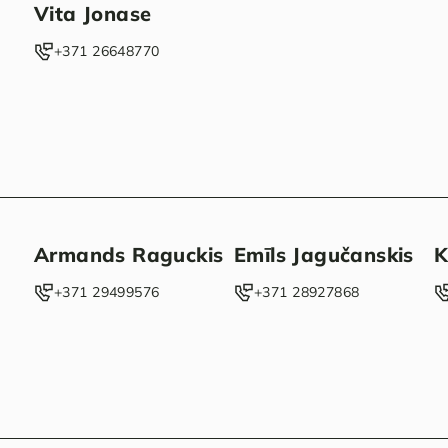
Vita Jonase
‭+371 26648770‬
Armands Raguckis
Emīls Jagučanskis
K
‭+371 29499576‬
‭+371 28927868‬