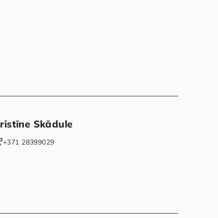
ristīne Skādule
‭+371 28399029‬