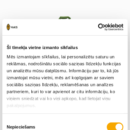
Šī tīmekļa vietne izmanto sīkfailus
Mēs izmantojam sīkfailus, lai personalizētu saturu un
reklāmas, nodrošinātu sociālo saziņas līdzekļu funkcijas
un analizētu mūsu datplūsmu. Informāciju par to, kā jūs
izmantojat mūsu vietni, mēs arī kopīgojam ar saviem
sociālās saziņas līdzekļu, reklamēšanas un analīzes
partneriem, kuri to var apvienot ar citu informāciju, ko
viņiem sniedzat vai ko viņi apkopo, kad lietojat viņu
pakalpojumus.
YaraLiva® NITRABOR
Piekrišanas
Nepieciešams
izvēle