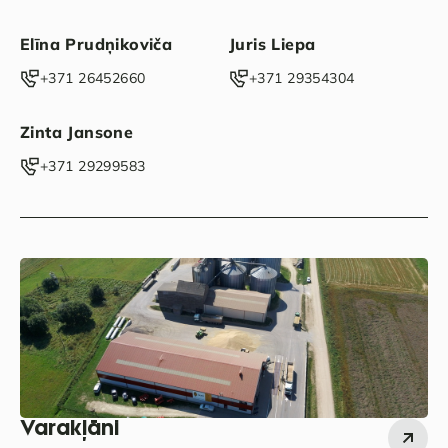
Elīna Prudņikoviča
Juris Liepa
+371 26452660‬
‭+371 29354304‬
Zinta Jansone
+371 29299583
Varakļāni