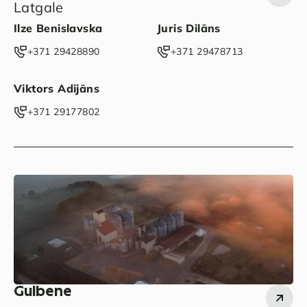
Latgale
Ilze Benislavska
Juris Dilāns
‭+371 29428890‬
‭+371 29478713‬
Viktors Adijāns
‭+371 29177802‬
Gulbene