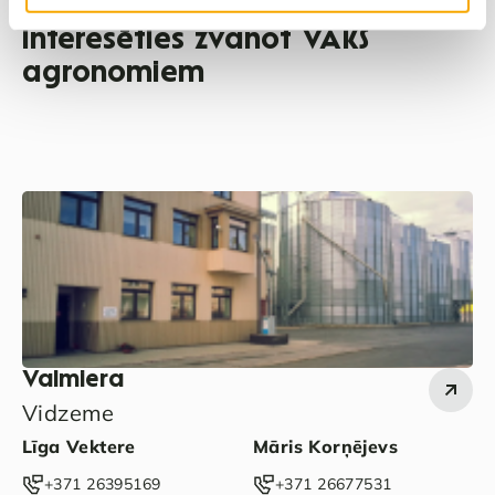
Vairāk par pieejamo
interesēties zvanot VAKS
agronomiem
Valmiera
Vidzeme
Līga Vektere
Māris Korņējevs
‭+371 26395169‬
‭+371 26677531‬