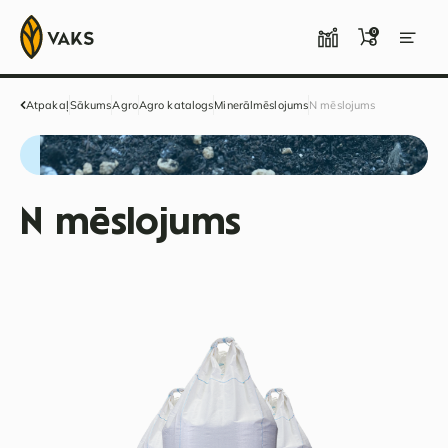
0
Atpakaļ
Sākums
Agro
Agro katalogs
Minerālmēslojums
N mēslojums
N mēslojums