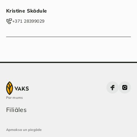
Kristīne Skādule
‭+371 28399029‬
Par mums
Filiāles
Apmaksa un piegāde