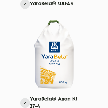
YaraBela® SULFAN
YaraBela® Axan NS
27-4