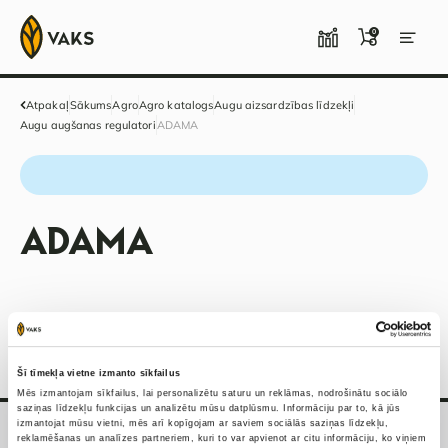
0
Atpakaļ
Sākums
Agro
Agro katalogs
Augu aizsardzības līdzekļi
Augu augšanas regulatori
ADAMA
ADAMA
Šī tīmekļa vietne izmanto sīkfailus
Mēs izmantojam sīkfailus, lai personalizētu saturu un reklāmas, nodrošinātu sociālo
saziņas līdzekļu funkcijas un analizētu mūsu datplūsmu. Informāciju par to, kā jūs
izmantojat mūsu vietni, mēs arī kopīgojam ar saviem sociālās saziņas līdzekļu,
reklamēšanas un analīzes partneriem, kuri to var apvienot ar citu informāciju, ko viņiem