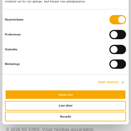
sniedzat vai ko viņi apkopo, kad lietojat viņu pakalpojumus.
Piekrišanas
Par mums
Nepieciešams
izvēle
Filiāles
Preferences
Statistika
Apmaksa un piegāde
Pirkšanas un atgriešanas
Mārketings
noteikumi
Rādīt detalizēti
Piegāde
Atļaut visu
Apmaksa
Ļaut atlasi
Noraidīt
© 2026 KS VAKS. Visas tiesības aizsargātas