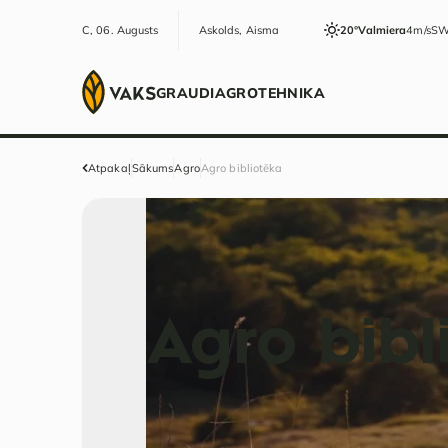
C, 06. Augusts
Askolds, Aisma
20°
Valmiera
4m/s
S
GRAUDI
AGRO
TEHNIKA
Atpakaļ
Sākums
Agro
Agro bibliotēka
Agro bibl