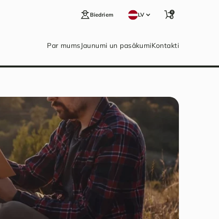
0
Biedriem
LV
Par mums
Jaunumi un pasākumi
Kontakti