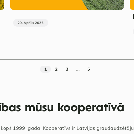
29. Aprīlis 2026
1
2
3
…
5
cības mūsu kooperatīvā
 kopš 1999. gada. Kooperatīvs ir Latvijas graudaudzētā