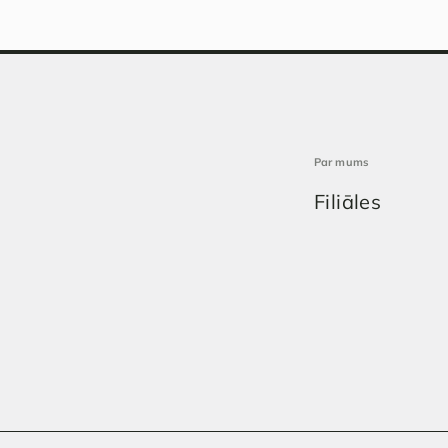
Par mums
Filiāles