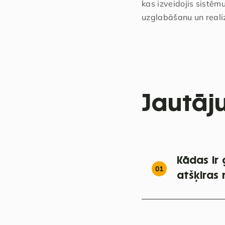
kas izveidojis sistēm
uzglabāšanu un realiz
Jautāj
Kādas ir
01
atšķiras 