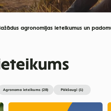
 dažādus agronomijas ieteikumus un padom
eteikums
Agronoma ieteikums (28)
Pākšaugi (1)