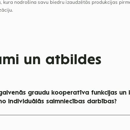
u, kura nodrošina savu biedru izaudzētās produkcijas pirm
āciju.
umi un atbildes
 galvenās graudu kooperatīva funkcijas un 
no individuālās saimniecības darbības?