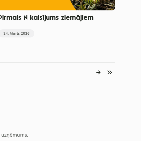
Pirmais N kaisījums ziemājiem
24. Marts 2026
ju uzņēmums,