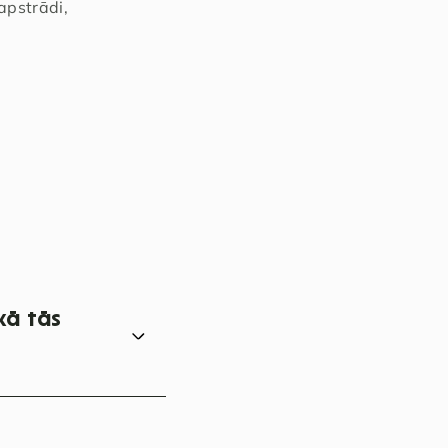
apstrādi,
kā tās