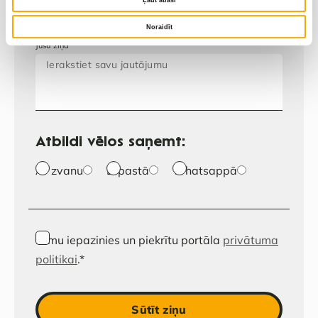
Ļaut atlasi
Noraidīt
Jūsu ziņa
Atbildi vēlos saņemt:
Ar zvanu
E-pastā
Whatsappā
Esmu iepazinies un piekrītu portāla
privātuma
politikai
.
*
Sūtīt ziņu