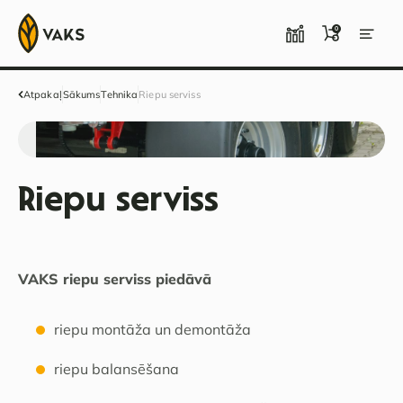
0
Atpakaļ
Sākums
Tehnika
Riepu serviss
Riepu serviss
VAKS riepu serviss piedāvā
riepu montāža un demontāža
riepu balansēšana