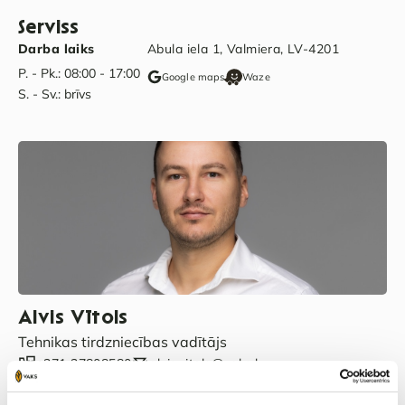
Serviss
Darba laiks
Abula iela 1, Valmiera, LV-4201
P. - Pk.: 08:00 - 17:00
Google maps
Waze
S. - Sv.: brīvs
Alvis Vītols
Tehnikas tirdzniecības vadītājs
+371 27808580
alvis.vitols@vaks.lv