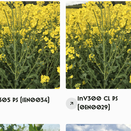
InV300 CL PS
305 PS (1EN0034)
(0EN0029)