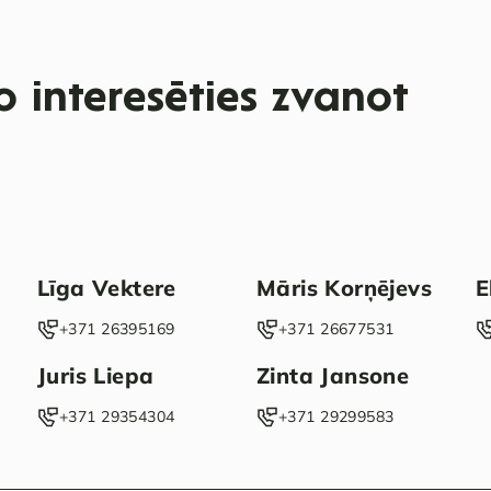
 interesēties zvanot
Līga Vektere
Māris Korņējevs
E
‭+371 26395169‬
‭+371 26677531‬
Juris Liepa
Zinta Jansone
‭+371 29354304‬
+371 29299583