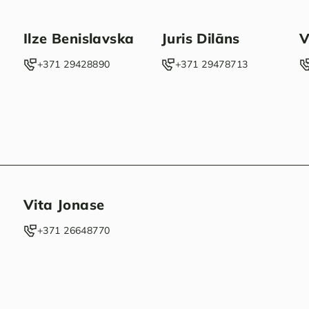
Ilze Benislavska
Juris Dilāns
V
‭+371 29428890‬
‭+371 29478713‬
Vita Jonase
‭+371 26648770‬