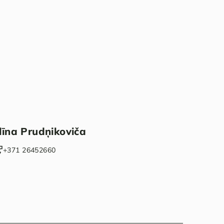
līna Prudņikoviča
+371 26452660‬