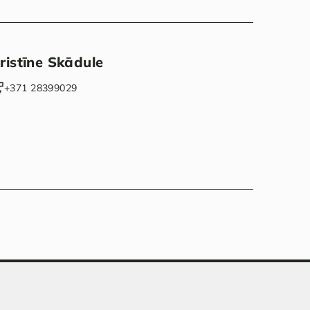
ristīne Skādule
‭+371 28399029‬