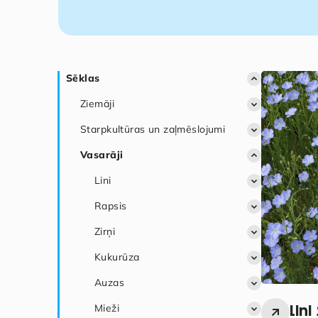
Sēklas
Ziemāji
Starpkultūras un zaļmēslojumi
Rudzi
Vasarāji
Rapsis
Kvieši
Lini
Mieži
Rapsis
Tritikāle
Zirņi
Kukurūza
Auzas
Mieži
Lini