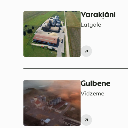
Varakļāni
Latgale
Gulbene
Vidzeme