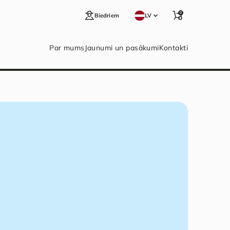
0
Biedriem
LV
Par mums
Jaunumi un pasākumi
Kontakti