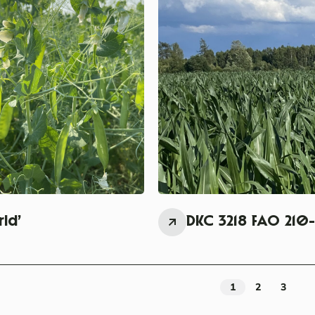
rid’
DKC 3218 FAO 2
1
2
3