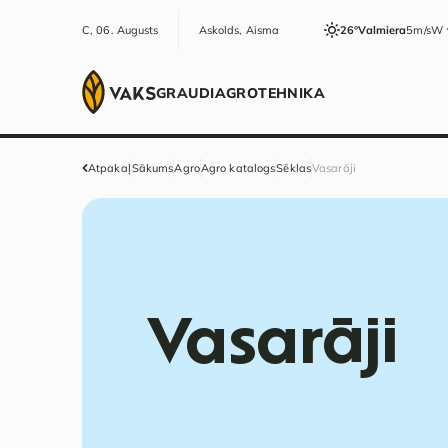
C, 06. Augusts
Askolds, Aisma
26°
Valmiera
5m/s
W
GRAUDI
AGRO
TEHNIKA
Atpakaļ
Sākums
Agro
Agro katalogs
Sēklas
Vasarāji
Vasarāji