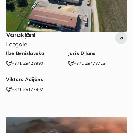
Varakļāni
Latgale
Ilze Benislavska
Juris Dilāns
‭+371 29428890‬
‭+371 29478713‬
Viktors Adijāns
‭+371 29177802‬