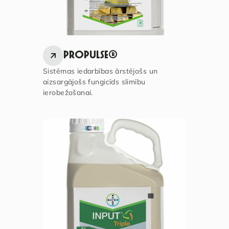
PROPULSE®
Sistēmas iedarbības ārstējošs un
aizsargājošs fungicīds slimību
ierobežošanai.