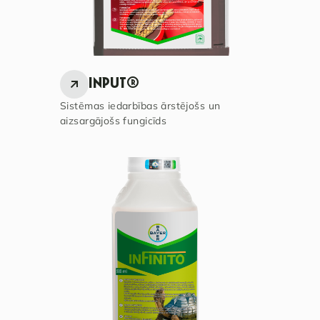
INPUT®
Sistēmas iedarbības ārstējošs un
aizsargājošs fungicīds