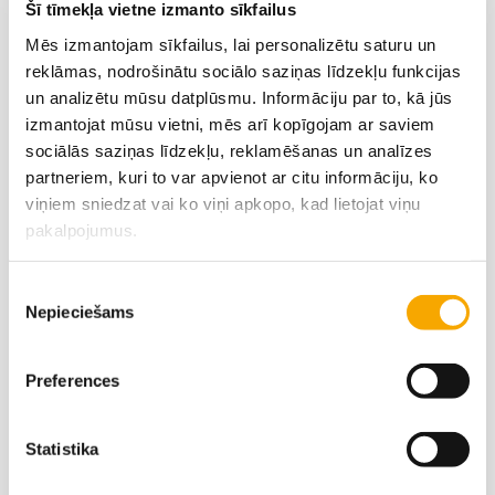
Šī tīmekļa vietne izmanto sīkfailus
Mēs izmantojam sīkfailus, lai personalizētu saturu un
reklāmas, nodrošinātu sociālo saziņas līdzekļu funkcijas
un analizētu mūsu datplūsmu. Informāciju par to, kā jūs
izmantojat mūsu vietni, mēs arī kopīgojam ar saviem
FOLICUR®
sociālās saziņas līdzekļu, reklamēšanas un analīzes
partneriem, kuri to var apvienot ar citu informāciju, ko
viņiem sniedzat vai ko viņi apkopo, kad lietojat viņu
pakalpojumus.
Piekrišanas
Nepieciešams
izvēle
Preferences
Statistika