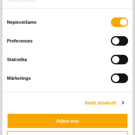
Piekrišanas
Valmiera
Nepieciešams
izvēle
Vidzeme
Līga Vektere
Māris Korņējevs
Preferences
‭+371 26395169‬
‭+371 26677531‬
Statistika
Elīna Prudņikoviča
Juris Liepa
+371 26452660‬
‭+371 29354304‬
Mārketings
Zinta Jansone
+371 29299583
Rādīt detalizēti
Atļaut visu