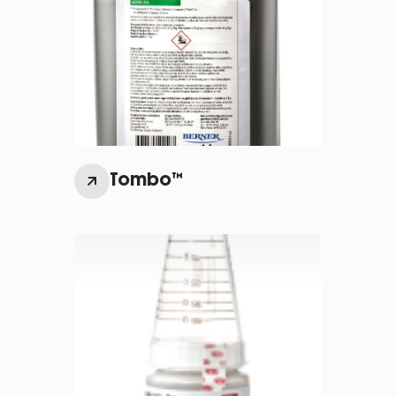
Tombo™