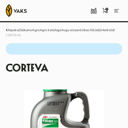
0
Atpakaļ
Sākums
Agro
Agro katalogs
Augu aizsardzības līdzekļi
Herbicīdi
CORTEVA
CORTEVA