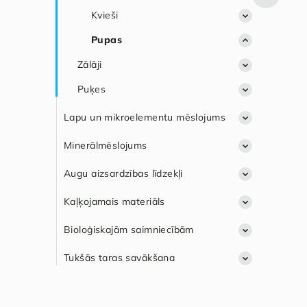
Kvieši
Pupas
Zālāji
Puķes
Lapu un mikroelementu mēslojums
Citi
Minerālmēslojums
Wuxal
Citi
Augu aizsardzības līdzekļi
Yara
NPK mēslojums
Herbicīdi
Kaļķojamais materiāls
FMC
N mēslojums
LV Agro
Augu augšanas regulatori
SYNGENTA
Nordkalk
Bioloģiskajām saimniecībām
Azoty Grupa
LV agro
Fungicīdi
BAYER
ADAMA
Polkalk
Tukšās taras savākšana
Yara
Azoty grupa
Citi
BASF
INNVIGO
Basf
Saulkalnes kaļķis
Yara
Insekticīdi
INNVIGO
NUFARM
NUFARM
BAYER
Virešu dolomītsmiltis