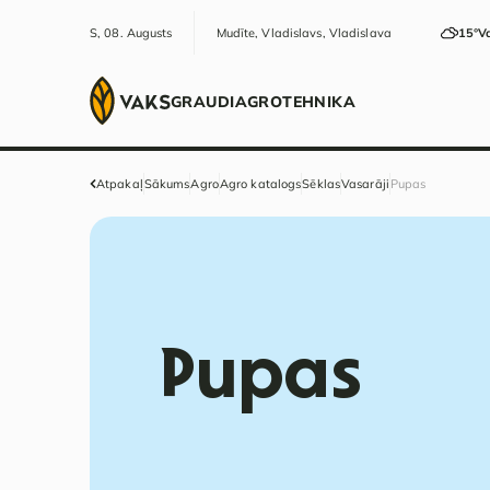
S, 08. Augusts
Mudīte, Vladislavs, Vladislava
15°
V
GRAUDI
AGRO
TEHNIKA
Atpakaļ
Sākums
Agro
Agro katalogs
Sēklas
Vasarāji
Pupas
Pupas