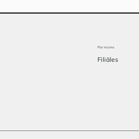
Par mums
Filiāles