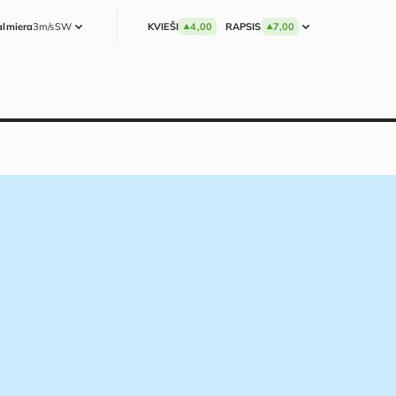
almiera
3m/s
SW
KVIEŠI
4,00
RAPSIS
7,00