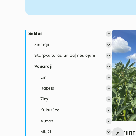
Sēklas
Ziemāji
Starpkultūras un zaļmēslojumi
Rudzi
Vasarāji
Rapsis
Kvieši
Lini
Mieži
Rapsis
Tritikāle
Zirņi
Kukurūza
Auzas
Mieži
‘Tif