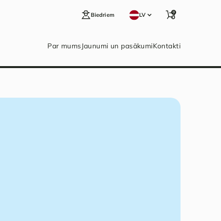
0
Biedriem
LV
Par mums
Jaunumi un pasākumi
Kontakti