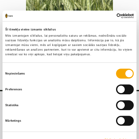
Šī tīmekļa vietne izmanto sīkfailus
Mēs izmantojam sīkfailus, lai personalizētu saturu un reklāmas, nodrošinātu sociālo
saziņas līdzekļu funkcijas un analizētu mūsu datplūsmu. Informāciju par to, kā jūs
izmantojat mūsu vietni, mēs arī kopīgojam ar saviem sociālās saziņas līdzekļu,
reklamēšanas un analīzes partneriem, kuri to var apvienot ar citu informāciju, ko viņiem
sniedzat vai ko viņi apkopo, kad lietojat viņu pakalpojumus.
Ruja tritikāle
Piekrišanas
Nepieciešams
izvēle
Preferences
Statistika
Mārketings
Par mums
Filiāles