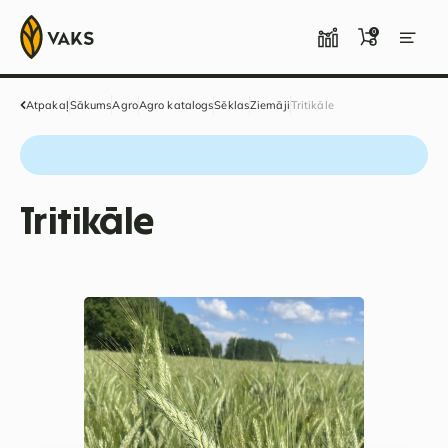
0
Atpakaļ
Sākums
Agro
Agro katalogs
Sēklas
Ziemāji
Tritikāle
Tritikāle