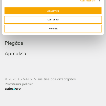
Rādīt detalizēti
Atļaut visu
Apmaksa un piegāde
Ļaut atlasi
Pirkšanas un atgriešanas
Noraidīt
noteikumi
Piegāde
Apmaksa
© 2026 KS VAKS. Visas tiesības aizsargātas
Privātuma politika