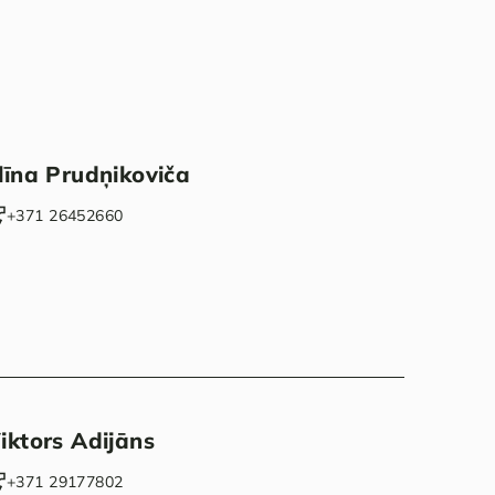
līna Prudņikoviča
+371 26452660‬
iktors Adijāns
‭+371 29177802‬