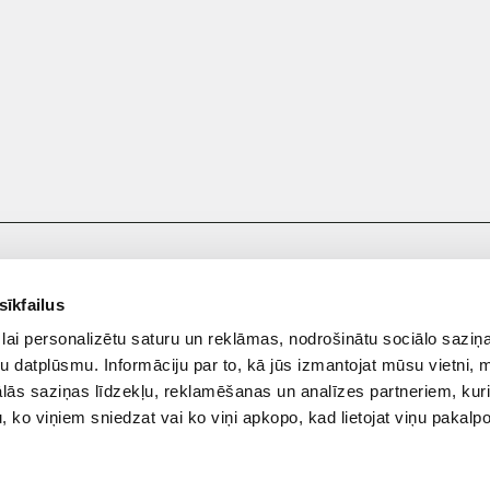
sīkfailus
lai personalizētu saturu un reklāmas, nodrošinātu sociālo saziņa
u datplūsmu. Informāciju par to, kā jūs izmantojat mūsu vietni, 
ās saziņas līdzekļu, reklamēšanas un analīzes partneriem, kuri
u, ko viņiem sniedzat vai ko viņi apkopo, kad lietojat viņu pakal