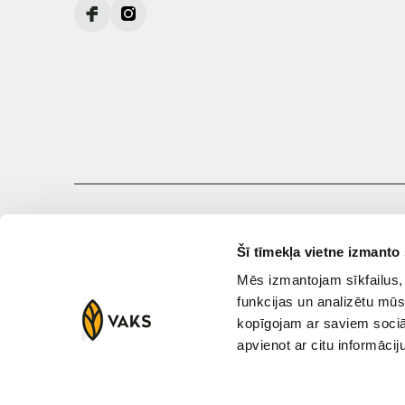
© 2026 KS VAKS. Visas tiesības aizsargātas
Šī tīmekļa vietne izmanto 
Mēs izmantojam sīkfailus, 
funkcijas un analizētu mūs
kopīgojam ar saviem sociāl
apvienot ar citu informācij