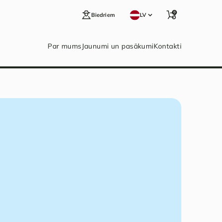
0
Biedriem
LV
Par mums
Jaunumi un pasākumi
Kontakti