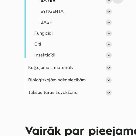
ADAMA
BAYER
Kvieši
NUFARM
SYNGENTA
Pupas
CORTEVA
BASF
Fungicīdi
Citi
Basf
Insekticīdi
NUFARM
BAYER
ADAMA
SYNGENTA
BAYER
Kaļķojamais materiāls
INNVIGO
ADAMA
NUFARM
Nordkalk
Bioloģiskajām saimniecībām
SYNGENTA
BASF
ADAMA
Polkalk
Tukšās taras savākšana
BAYER
INNVIGO
Saulkalnes kaļķis
SYNGENTA
Virešu dolomītsmiltis
Vairāk par pieejamo