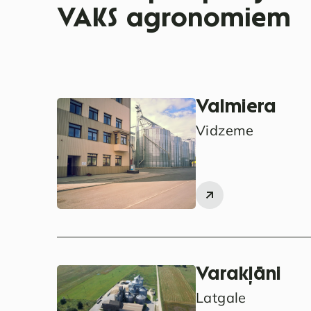
VAKS agronomiem
Valmiera
Vidzeme
Varakļāni
Latgale