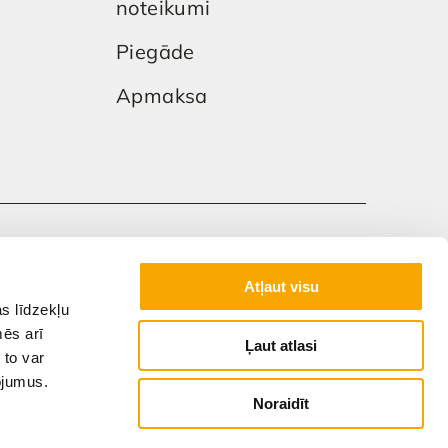
noteikumi
Piegāde
Apmaksa
Privātuma politika
Atļaut visu
s līdzekļu
mēs arī
Ļaut atlasi
 to var
pojumus.
Noraidīt