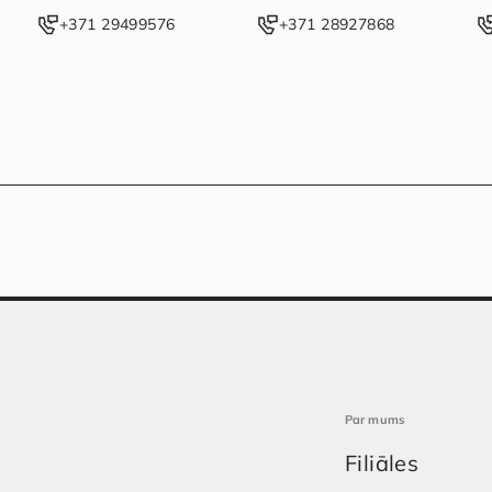
‭+371 29499576‬
‭+371 28927868‬
Par mums
Filiāles