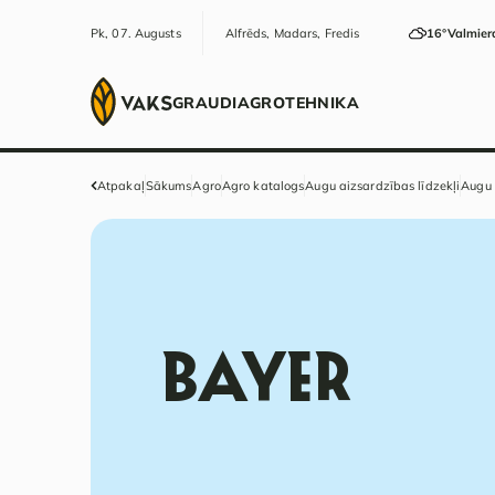
Pk, 07. Augusts
Alfrēds, Madars, Fredis
16°
Valmier
GRAUDI
AGRO
TEHNIKA
Atpakaļ
Sākums
Agro
Agro katalogs
Augu aizsardzības līdzekļi
Augu 
BAYER