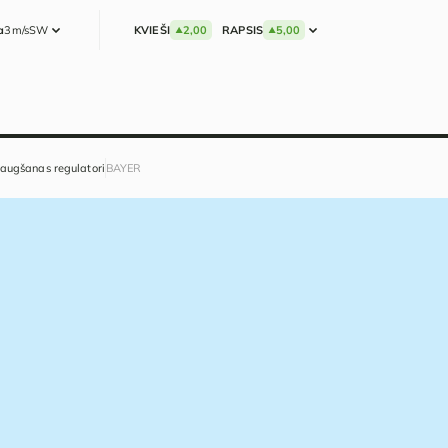
a
3m/s
SW
KVIEŠI
2,00
RAPSIS
5,00
augšanas regulatori
BAYER