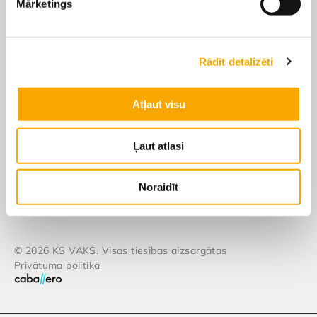
Mārketings
Filiāles
Apmaksa un piegāde
Rādīt detalizēti
Pirkšanas un atgriešanas
Atļaut visu
noteikumi
Piegāde
Ļaut atlasi
Apmaksa
Noraidīt
© 2026 KS VAKS. Visas tiesības aizsargātas
Privātuma politika