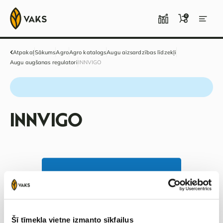
0
Atpakaļ
Sākums
Agro
Agro katalogs
Augu aizsardzības līdzekļi
Augu augšanas regulatori
INNVIGO
INNVIGO
Šī tīmekļa vietne izmanto sīkfailus