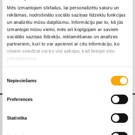
Mēs izmantojam sīkfailus, lai personalizētu saturu un
reklāmas, nodrošinātu sociālo saziņas līdzekļu funkcijas
un analizētu mūsu datplūsmu. Informāciju par to, kā jūs
izmantojat mūsu vietni, mēs arī kopīgojam ar saviem
sociālās saziņas līdzekļu, reklamēšanas un analīzes
partneriem, kuri to var apvienot ar citu informāciju, ko
viņiem sniedzat vai ko viņi apkopo, kad lietojat viņu
pakalpojumus.
MEPIK 300 SL
Piekrišanas
Nepieciešams
izvēle
Preferences
Statistika
Par mums