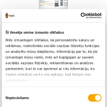
Šī tīmekļa vietne izmanto sīkfailus
ROLLWET
Mēs izmantojam sīkfailus, lai personalizētu saturu un
reklāmas, nodrošinātu sociālo saziņas līdzekļu funkcijas
un analizētu mūsu datplūsmu. Informāciju par to, kā jūs
izmantojat mūsu vietni, mēs arī kopīgojam ar saviem
sociālās saziņas līdzekļu, reklamēšanas un analīzes
partneriem, kuri to var apvienot ar citu informāciju, ko
viņiem sniedzat vai ko viņi apkopo, kad lietojat viņu
pakalpojumus.
Piekrišanas
Nepieciešams
izvēle