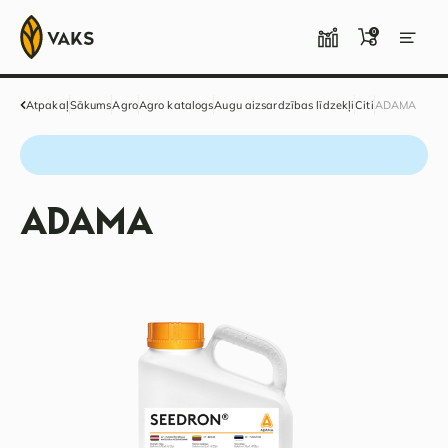
0
Atpakaļ
Sākums
Agro
Agro katalogs
Augu aizsardzības līdzekļi
Citi
ADAMA
ADAMA