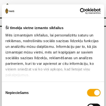
0
Šī tīmekļa vietne izmanto sīkfailus
Mēs izmantojam sīkfailus, lai personalizētu saturu un
reklāmas, nodrošinātu sociālo saziņas līdzekļu funkcijas
un analizētu mūsu datplūsmu. Informāciju par to, kā jūs
izmantojat mūsu vietni, mēs arī kopīgojam ar saviem
Par mums
sociālās saziņas līdzekļu, reklamēšanas un analīzes
Filiāles
partneriem, kuri to var apvienot ar citu informāciju, ko
viņiem sniedzat vai ko viņi apkopo, kad lietojat viņu
pakalpojumus.
Apmaksa un piegāde
Pirkšanas un atgriešanas
Piekrišanas
Nepieciešams
izvēle
noteikumi