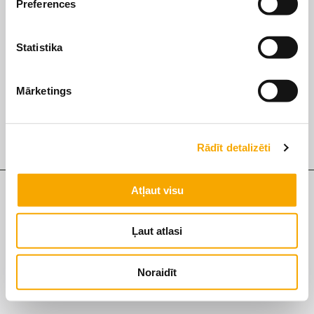
Piegāde
Preferences
Apmaksa
Statistika
Mārketings
© 2026 KS VAKS. Visas tiesības aizsargātas
Privātuma politika
Rādīt detalizēti
Atļaut visu
Ļaut atlasi
Noraidīt