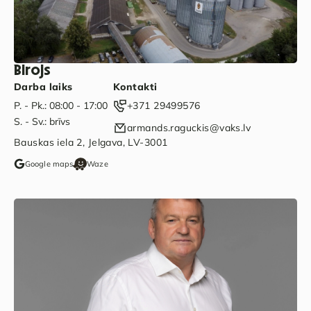
Birojs
Darba laiks
Kontakti
P. - Pk.: 08:00 - 17:00
+371 29499576
S. - Sv.: brīvs
armands.raguckis@vaks.lv
Bauskas iela 2, Jelgava, LV-3001
Google maps
Waze