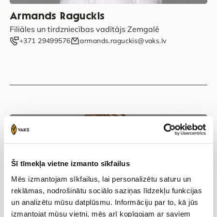
Armands Raguckis
Filiāles un tirdzniecības vadītājs Zemgalē
‭+371 29499576‬
armands.raguckis@vaks.lv
Šī tīmekļa vietne izmanto sīkfailus
Mēs izmantojam sīkfailus, lai personalizētu saturu un
reklāmas, nodrošinātu sociālo saziņas līdzekļu funkcijas
un analizētu mūsu datplūsmu. Informāciju par to, kā jūs
Kristīne Skādule
izmantojat mūsu vietni, mēs arī kopīgojam ar saviem