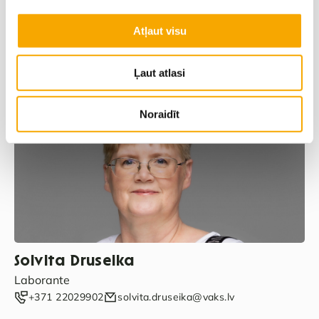
Atļaut visu
Nora Zvirbule
Ļaut atlasi
Grāmatvede
+371 20284477
nora.zvirbule@vaks.lv
Noraidīt
Solvita Druseika
Laborante
+371 22029902
solvita.druseika@vaks.lv