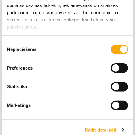
Agronome
sociālās saziņas līdzekļu, reklamēšanas un analīzes
‭+371 28399029‬
kristine.skadule@vaks.lv
partneriem, kuri to var apvienot ar citu informāciju, ko
viņiem sniedzat vai ko viņi apkopo, kad lietojat viņu
pakalpojumus.
Piekrišanas
Nepieciešams
izvēle
Preferences
Emīls Jagučanskis
Agronoms
Statistika
‭+371 28927868‬
emils.jagucanskis@vaks.lv
Mārketings
Rādīt detalizēti