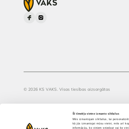
© 2026 KS VAKS. Visas tiesības aizsargātas
Šī tīmekļa vietne izmanto sīkfailus
Mēs izmantojam sīkfailus, lai personalizē
kā jūs izmantojat mūsu vietni, mēs arī ko
informāciju, ko viņiem sniedzat vai ko viņ