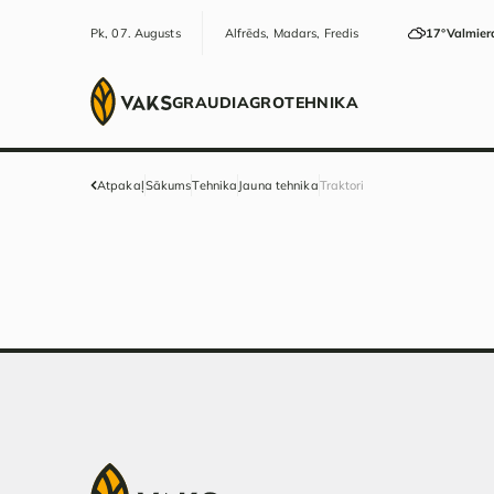
Pk, 07. Augusts
Alfrēds, Madars, Fredis
17°
Valmier
GRAUDI
AGRO
TEHNIKA
Atpakaļ
Sākums
Tehnika
Jauna tehnika
Traktori