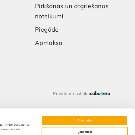
Pirkšanas un atgriešanas
noteikumi
Piegāde
Apmaksa
Privātuma politika
Atļaut visu
u. Informāciju par to,
vienot ar citu
Ļaut atlasi