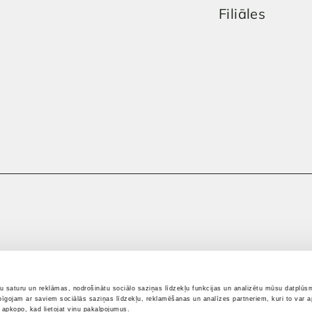
Filiāles
tu saturu un reklāmas, nodrošinātu sociālo saziņas līdzekļu funkcijas un analizētu mūsu datplūsm
pīgojam ar saviem sociālās saziņas līdzekļu, reklamēšanas un analīzes partneriem, kuri to var ap
i apkopo, kad lietojat viņu pakalpojumus.