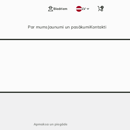
0
Biedriem
LV
Par mums
Jaunumi un pasākumi
Kontakti
Apmaksa un piegāde