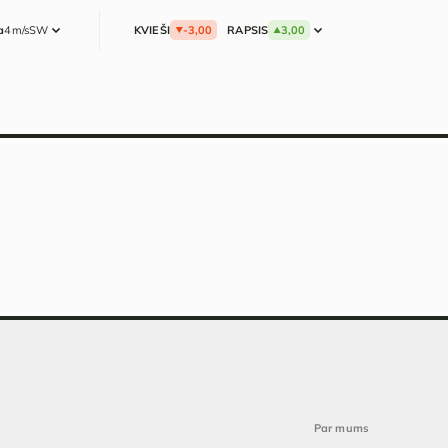
a
4m/s
SW
KVIEŠI
-3,00
RAPSIS
3,00
Par mums