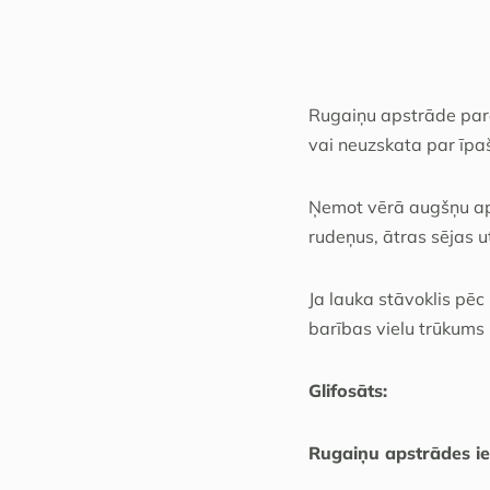
Rugaiņu apstrāde paras
vai neuzskata par īpaš
Ņemot vērā augšņu aps
rudeņus, ātras sējas u
Ja lauka stāvoklis pē
barības vielu trūkums 
Glifosāts:
Rugaiņu apstrādes ie