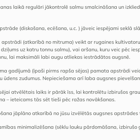
anas laikā regulāri jākontrolē salmu smalcināšana un izklie
trāde (diskošana, ecēšana, u.c. ) jāveic iespējami seklā slā
pstrādi (atkarībā no mitruma) veikt ar rugaines kultivato
dziļums uz katru tonnu salmu), vai aršanu, kuru veic pēc ies
u, lai maksimāli labi augu atliekas iestrādātos augsnē.
a gadījumā (īpaši pirms rapša sējas) pamata apstrādi veic t
stu ūdens zudumus. Nepieciešama arī laba augsnes pievelšan
sējai atvēlētais laiks ir pārāk īss, lai kontrolētu izbirušos gr
ma – ieteicams tās sēt tieši pēc ražas novākšanas.
šana jāplāno atkarībā no jūsu izvēlētās augsnes apstrādes 
amības minimalizēšana (sēklu lauku pārdomāšana, izbirušo