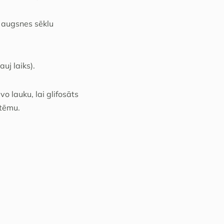
a augsnes sēklu
uj laiks).
 lauku, lai glifosāts
stēmu.