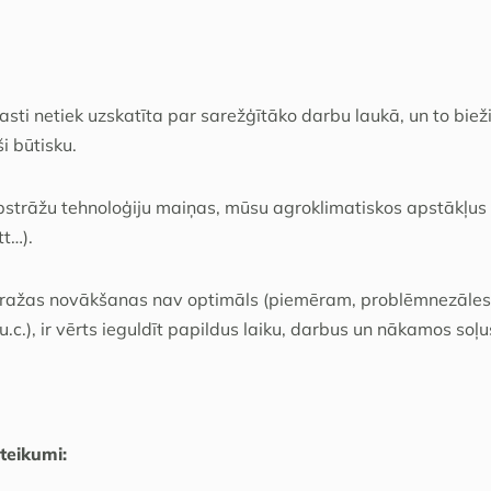
ti netiek uzskatīta par sarežģītāko darbu laukā, un to bieži
i būtisku.
trāžu tehnoloģiju maiņas, mūsu agroklimatiskos apstākļus (
tt…).
c ražas novākšanas nav optimāls (piemēram, problēmnezāles,
u.c.), ir vērts ieguldīt papildus laiku, darbus un nākamos soļ
teikumi: