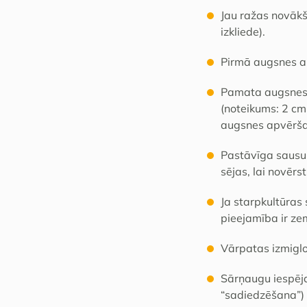
Jau ražas novākš
izkliede).
Pirmā augsnes aps
Pamata augsnes a
(noteikums: 2 cm 
augsnes apvēršan
Pastāvīga sausum
sējas, lai novēr
Ja starpkultūras 
pieejamība ir ze
Vārpatas izmiglo
Sārņaugu iespēj
“sadiedzēšana”)