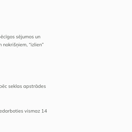
pēcīgos sējumos un
nokrišņiem, “izlien”
 pēc seklas apstrādes
 iedarboties vismaz 14