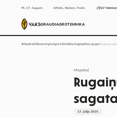
Pk, 07. Augusts
Alfrēds, Madars, Fredis
21°
Valmier
GRAUDI
AGRO
TEHNIKA
Atpakaļ
Sākums
Agro
Agro bibliotēka
Augkopības grupa
Rugaiņu apst
Atpakaļ
Rugaiņ
sagata
17. Jūlijs 2025