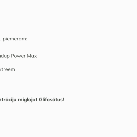
ts, piemēram:
undup Power Max
Extreem
trāciju miglojot Glifosātus!