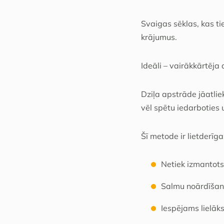
Svaigas sēklas, kas ti
krājumus.
Ideāli – vairākkārtēja
Dziļa apstrāde jāatlie
vēl spētu iedarboties 
Šī metode ir lietderīga
Netiek izmantots
Salmu noārdīšan
Iespējams lielāk