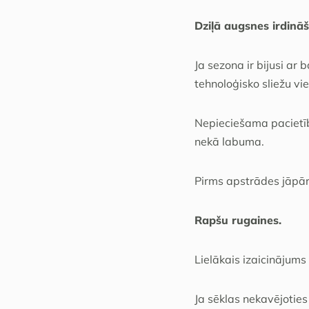
Dziļā augsnes irdinā
Ja sezona ir bijusi ar
tehnoloģisko sliežu vi
Nepieciešama pacietīb
nekā labuma.
Pirms apstrādes jāpārb
Rapšu rugaines.
Lielākais izaicinājums
Ja sēklas nekavējotie