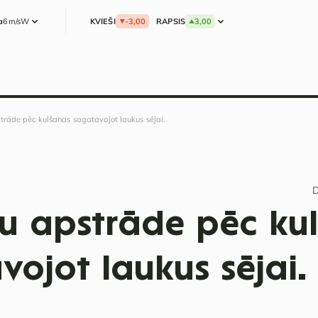
a
6m/s
W
KVIEŠI
-3,00
RAPSIS
3,00
rāde pēc kulšanas sagatavojot laukus sējai.
D
u apstrāde pēc ku
vojot laukus sējai.