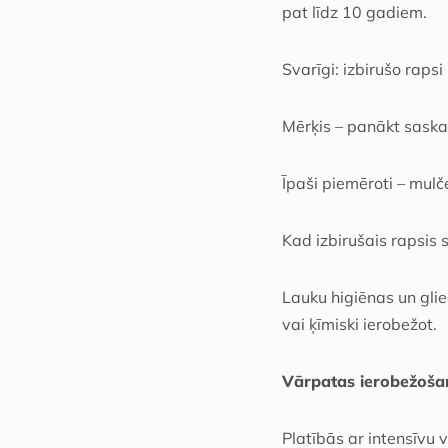
pat līdz 10 gadiem.
Svarīgi: izbirušo rapsi
Mērķis – panākt saskar
Īpaši piemēroti – mulče
Kad izbirušais rapsis 
Lauku higiēnas un glie
vai ķīmiski ierobežot.
Vārpatas ierobežoša
Platībās ar intensīvu