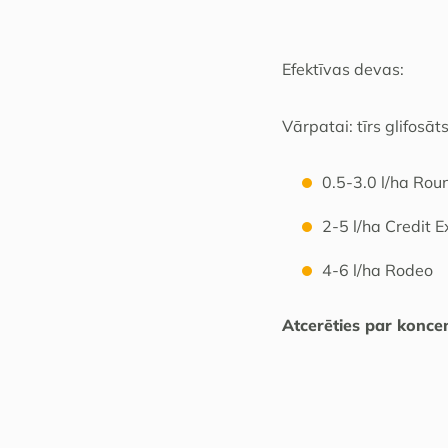
Efektīvas devas:
Vārpatai: tīrs glifosā
0.5-3.0 l/ha Ro
2-5 l/ha Credit 
4-6 l/ha Rodeo
Atcerēties par koncen