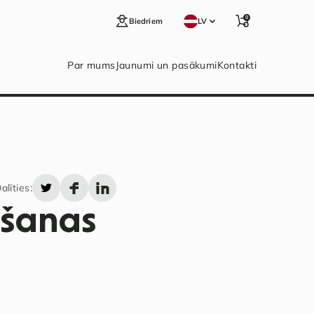
0
Biedriem
LV
Par mums
Jaunumi un pasākumi
Kontakti
alīties:
lšanas