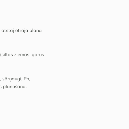
 atstāj otrajā plānā
siltas ziemas, garus
 sārņaugi, Ph,
us plānošanā.