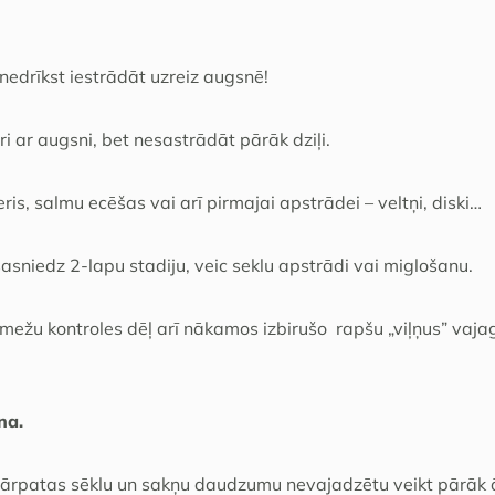
 nedrīkst iestrādāt uzreiz augsnē!
i ar augsni, bet nesastrādāt pārāk dziļi.
ris, salmu ecēšas vai arī pirmajai apstrādei – veltņi, diski…
sasniedz 2-lapu stadiju, veic seklu apstrādi vai miglošanu.
mežu kontroles dēļ arī nākamos izbirušo rapšu „viļņus” vaja
na.
 vārpatas sēklu un sakņu daudzumu nevajadzētu veikt pārāk ā