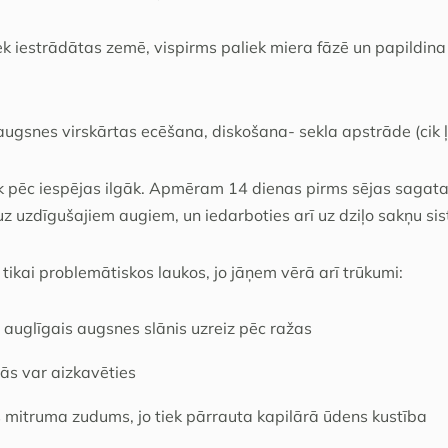
ek iestrādātas zemē, vispirms paliek miera fāzē un papildin
 augsnes virskārtas ecēšana, diskošana- sekla apstrāde (cik ļa
k pēc iespējas ilgāk. Apmēram 14 dienas pirms sējas sagatavo
uz uzdīgušajiem augiem, un iedarboties arī uz dziļo sakņu si
 tikai problemātiskos laukos, jo jāņem vērā arī trūkumi:
 auglīgais augsnes slānis uzreiz pēc ražas
ās var aizkavēties
s mitruma zudums, jo tiek pārrauta kapilārā ūdens kustība