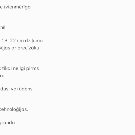
de (vienmērīga
nī!
ru 13–22 cm dziļumā
pējas ar precīzāku
ikai neilgi pirms
a.
audus, vai ūdens
tehnoloģijas.
 graudu