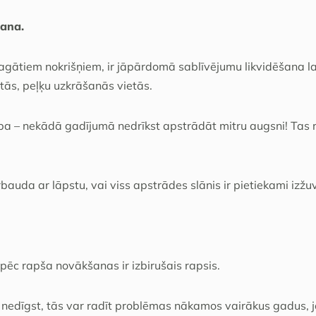
šana.
 bagātiem nokrišņiem, ir jāpārdomā sablīvējumu likvidēšana l
etās, peļķu uzkrāšanās vietās.
a – nekādā gadījumā nedrīkst apstrādāt mitru augsni! Tas
auda ar lāpstu, vai viss apstrādes slānis ir pietiekami izžuv
 pēc rapša novākšanas ir izbirušais rapsis.
s nedīgst, tās var radīt problēmas nākamos vairākus gadus, 