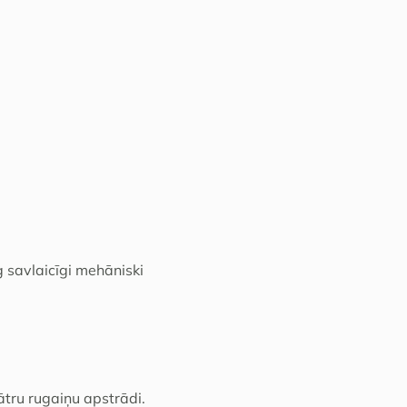
g savlaicīgi mehāniski
tru rugaiņu apstrādi.