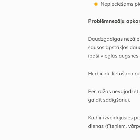
Nepieciešams piet
Problēmnezāļu apka
Daudzgadīgas nezāles,
sausos apstākļos daudz
īpaši vieglās augsnēs.
Herbicīdu lietošana r
Pēc ražas nevajadzētu 
gaidīt sadīgšanu).
Kad ir izveidojusies p
dienas (tīteņiem, vārpa