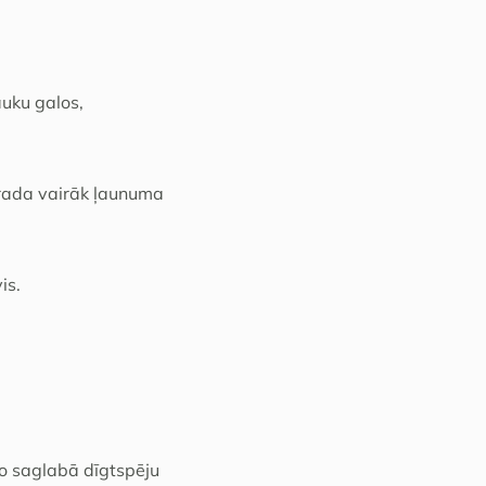
auku galos,
 rada vairāk ļaunuma
is.
jo saglabā dīgtspēju