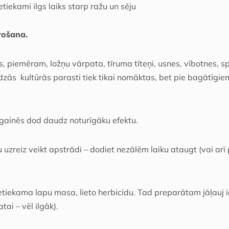
iekami ilgs laiks starp ražu un sēju
rošana.
 piemēram, ložņu vārpata, tīruma tīteņi, usnes, vībotnes, s
ās kultūrās parasti tiek tikai nomāktas, bet pie bagātīgiem 
ugainēs dod daudz noturīgāku efektu.
uzreiz veikt apstrādi – dodiet nezālēm laiku ataugt (vai arī
ietiekama lapu masa, lieto herbicīdu. Tad preparātam jāļauj
tai – vēl ilgāk).