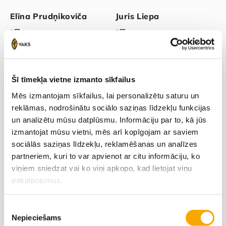
Elīna Prudņikoviča
Juris Liepa
+371 26452660‬
‭+371 29354304‬
Zinta Jansone
+371 29299583
Šī tīmekļa vietne izmanto sīkfailus
Mēs izmantojam sīkfailus, lai personalizētu saturu un
reklāmas, nodrošinātu sociālo saziņas līdzekļu funkcijas
un analizētu mūsu datplūsmu. Informāciju par to, kā jūs
izmantojat mūsu vietni, mēs arī kopīgojam ar saviem
sociālās saziņas līdzekļu, reklamēšanas un analīzes
partneriem, kuri to var apvienot ar citu informāciju, ko
viņiem sniedzat vai ko viņi apkopo, kad lietojat viņu
pakalpojumus.
Piekrišanas
Varakļāni
Nepieciešams
izvēle
Latgale