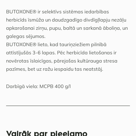
BUTOXONE® ir selektīvs sistēmas iedarbības
herbicīds īsmūža un daudzgadīgo divdīgļlapju nezāļu
apkarošanai zirņu, pupu, baltā un sarkanā āboliņa, un
galegas sējumos.
BUTOXONE® lieto, kad tauriņziežiem pilnībā
attīstījušās 3-6 lapas. Pēc herbicīda lietošanas ir
novērotas īslaicīgas, pārejošas kultūrauga stresa
pazīmes, bet uz ražu iespaidu tas neatstāj.
Darbīgā viela: MCPB 400 g/l
Vairāk par pieejamo