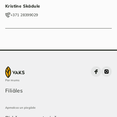
Kristīne Skādule
‭+371 28399029‬
Par mums
Filiāles
Apmaksa un piegāde