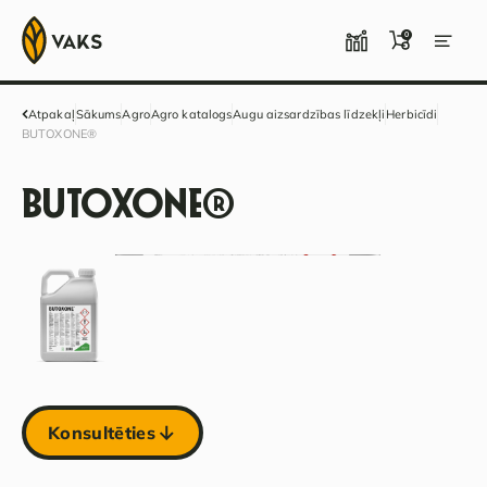
0
Atpakaļ
Sākums
Agro
Agro katalogs
Augu aizsardzības līdzekļi
Herbicīdi
BUTOXONE®
BUTOXONE®
Konsultēties