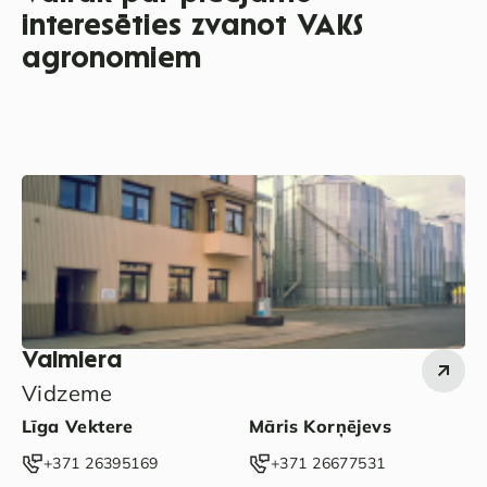
interesēties zvanot VAKS
agronomiem
Valmiera
Vidzeme
Līga Vektere
Māris Korņējevs
‭+371 26395169‬
‭+371 26677531‬