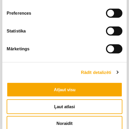
Ilze Benislavska
Juris Dilāns
Preferences
‭+371 29428890‬
‭+371 29478713‬
Statistika
Viktors Adijāns
‭+371 29177802‬
Mārketings
Rādīt detalizēti
Atļaut visu
Ļaut atlasi
Gulbene
Noraidīt
Vidzeme