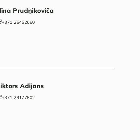
līna Prudņikoviča
+371 26452660‬
iktors Adijāns
‭+371 29177802‬