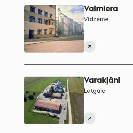
Valmiera
Vidzeme
Varakļāni
Latgale