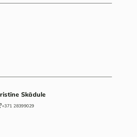
ristīne Skādule
‭+371 28399029‬