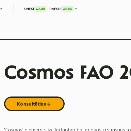
KVIEŠI
2,00
RAPSIS
5,00
Cosmos FAO 
Konsultēties
‘Cosmos’ piemērots izcilai lopbarībai ar augstu sausnas ra