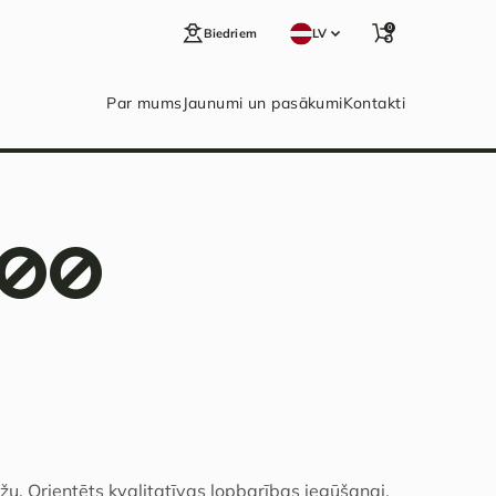
0
Biedriem
LV
Par mums
Jaunumi un pasākumi
Kontakti
200
žu. Orientēts kvalitatīvas lopbarības iegūšanai,