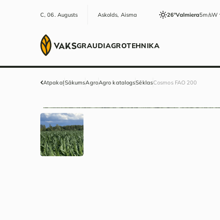
C, 06. Augusts
Askolds, Aisma
26°
Valmiera
5m/s
W
GRAUDI
AGRO
TEHNIKA
Atpakaļ
Sākums
Agro
Agro katalogs
Sēklas
Cosmos FAO 200