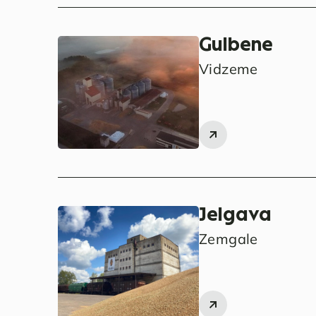
Gulbene
Vidzeme
Jelgava
Zemgale