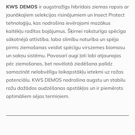
KWS DEMOS
ir augstražīgs hibrīdais ziemas rapsis ar
jaunākajiem selekcijas risinājumiem un Insect Protect
tehnoloģiju, kas nodrošina ievērojami mazākus
kaitēkļu radītos bojājumus. Šķirnei raksturīga spēcīga
sākotnējā attīstība, laba slimību noturība un spēja
pirms ziemošanas veidot spēcīgu virszemes biomasu
un sakņu sistēmu. Pavasarī augi ļoti labi atjaunojas
pēc ziemošanas, bet novēlotā ziedēšana palīdz
samazināt nelabvēlīgu laikapstākļu ietekmi uz ražas
potenciālu. KWS DEMOS nodrošina augstu un stabilu
ražu dažādos audzēšanas apstākļos un ir piemērots
optimāliem sējas termiņiem.