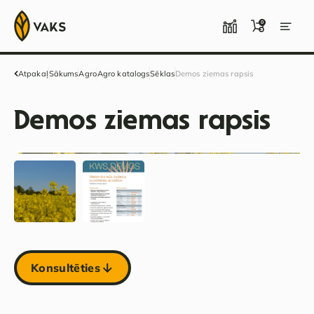
0
Atpakaļ
Sākums
Agro
Agro katalogs
Sēklas
Demos ziemas rapsis
Demos ziemas rapsis
Konsultēties