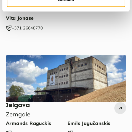
Gulbene
Vidzeme
Vita Jonase
‭+371 26648770‬
Jelgava
Zemgale
Armands Raguckis
Emīls Jagučanskis