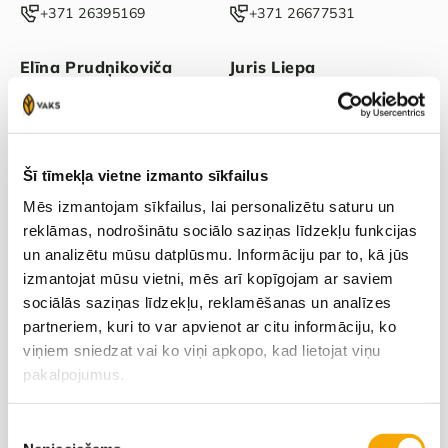
‭+371 26395169‬
‭+371 26677531‬
Elīna Prudņikoviča
Juris Liepa
+371 26452660‬
‭+371 29354304‬
Zinta Jansone
Šī tīmekļa vietne izmanto sīkfailus
+371 29299583
Mēs izmantojam sīkfailus, lai personalizētu saturu un
reklāmas, nodrošinātu sociālo saziņas līdzekļu funkcijas
un analizētu mūsu datplūsmu. Informāciju par to, kā jūs
izmantojat mūsu vietni, mēs arī kopīgojam ar saviem
sociālās saziņas līdzekļu, reklamēšanas un analīzes
partneriem, kuri to var apvienot ar citu informāciju, ko
viņiem sniedzat vai ko viņi apkopo, kad lietojat viņu
pakalpojumus.
Piekrišanas