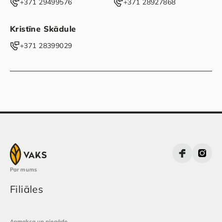
‭+371 29499576‬
‭+371 28927868‬
Kristīne Skādule
‭+371 28399029‬
Par mums
Filiāles
Apmaksa un piegāde