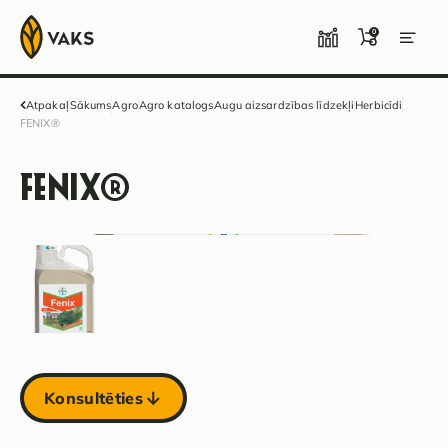
0
Atpakaļ
Sākums
Agro
Agro katalogs
Augu aizsardzības līdzekļi
Herbicīdi
FENIX®
FENIX®
Konsultēties