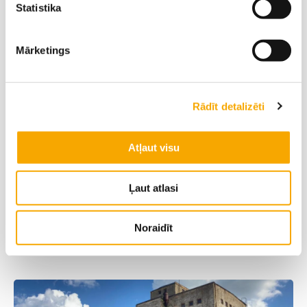
Statistika
Mārketings
Rādīt detalizēti
Atļaut visu
Gulbene
Vidzeme
Ļaut atlasi
Vita Jonase
‭+371 26648770‬
Noraidīt