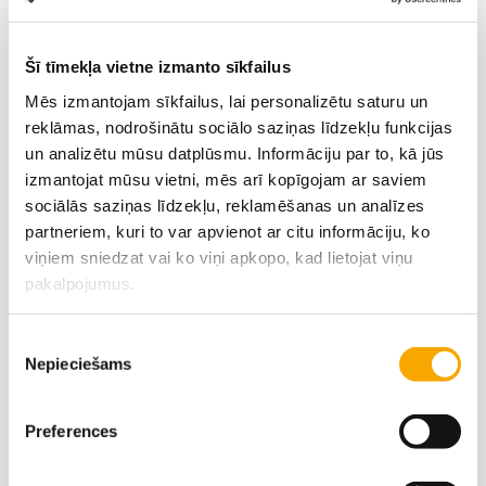
Šī tīmekļa vietne izmanto sīkfailus
Mēs izmantojam sīkfailus, lai personalizētu saturu un
reklāmas, nodrošinātu sociālo saziņas līdzekļu funkcijas
un analizētu mūsu datplūsmu. Informāciju par to, kā jūs
izmantojat mūsu vietni, mēs arī kopīgojam ar saviem
sociālās saziņas līdzekļu, reklamēšanas un analīzes
partneriem, kuri to var apvienot ar citu informāciju, ko
Varakļāni
viņiem sniedzat vai ko viņi apkopo, kad lietojat viņu
Latgale
pakalpojumus.
Ilze Benislavska
Juris Dilāns
Piekrišanas
‭+371 29428890‬
‭+371 29478713‬
Nepieciešams
izvēle
Viktors Adijāns
Preferences
‭+371 29177802‬