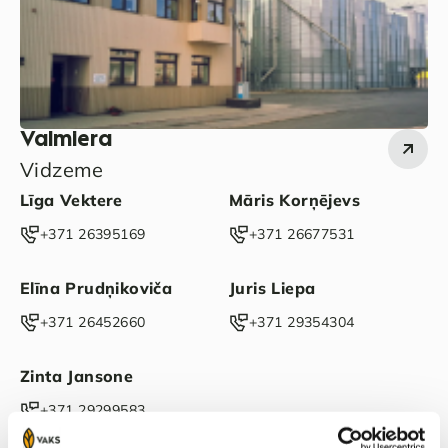
Valmiera
Vidzeme
Līga Vektere
Māris Korņējevs
‭+371 26395169‬
‭+371 26677531‬
Elīna Prudņikoviča
Juris Liepa
+371 26452660‬
‭+371 29354304‬
Zinta Jansone
+371 29299583