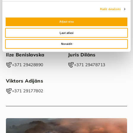
Rādīt detalizēti
Atļaut visu
Ļaut atlasi
Varakļāni
Latgale
Noraidīt
Ilze Benislavska
Juris Dilāns
‭+371 29428890‬
‭+371 29478713‬
Viktors Adijāns
‭+371 29177802‬