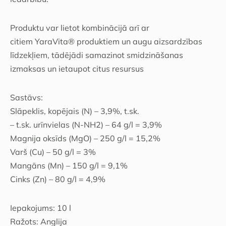
Produktu var lietot kombinācijā arī ar
citiem YaraVita® produktiem un augu aizsardzības
līdzekļiem, tādējādi samazinot smidzināšanas
izmaksas un ietaupot citus resursus
Sastāvs:
Slāpeklis, kopējais (N) – 3,9%, t.sk.
– t.sk. urīnvielas (N-NH2) – 64 g/l = 3,9%
Маgnija oksīds (MgO) – 250 g/l = 15,2%
Varš (Cu) – 50 g/l = 3%
Маngāns (Mn) – 150 g/l = 9,1%
Cinks (Zn) – 80 g/l = 4,9%
Iepakojums: 10 l
Ražots: Anglija