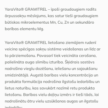
YaraVita® GRAMITREL – īpaši graudaugiem radīts
ārpussakņu mēslojums, kas satur tieši graudaugiem
būtiskos mikroelementus Mn, Cu, Zn un sekundāro
barības elementu Mg.
YaraVita® GRAMITREL lietošana ziemājiem rudenī
veicina spēcīgas sakņu sistēma veidošanas un līdz ar
to pārziemošanu. Pavasarī tiek veicināta cerošana,
palielināta auga slimību izturība. Šķidrais sastāvs
nodrošina vieglu dozēšanu, ieliešanu un sajaukšanu
smidzinātājā. Augstā barības vielu koncentrācija un
produkta formulācija nodrošina ilgstošu iedarbību un
lietus noturību, kas savukārt nozīmē retu produkta
lietošanu. Barības vielu daļiņu izmērs ir tieši tāds, lai
nodrošinātu ātru vielu uzsūkšanos augos un ilgstošu
iedarbību.