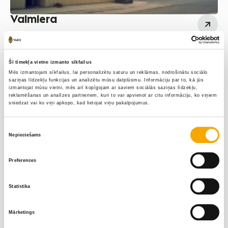
Valmiera
Vidzeme
Līga Vektere
Māris Korņējevs
Šī tīmekļa vietne izmanto sīkfailus
‭+371 26395169‬
‭+371 26677531‬
Mēs izmantojam sīkfailus, lai personalizētu saturu un reklāmas, nodrošinātu sociālo
saziņas līdzekļu funkcijas un analizētu mūsu datplūsmu. Informāciju par to, kā jūs
izmantojat mūsu vietni, mēs arī kopīgojam ar saviem sociālās saziņas līdzekļu,
Elīna Prudņikoviča
Juris Liepa
reklamēšanas un analīzes partneriem, kuri to var apvienot ar citu informāciju, ko viņiem
sniedzat vai ko viņi apkopo, kad lietojat viņu pakalpojumus.
+371 26452660‬
‭+371 29354304‬
Piekrišanas
Nepieciešams
Zinta Jansone
izvēle
+371 29299583
Preferences
Statistika
Mārketings