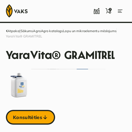
0
Atpakaļ
Sākums
Agro
Agro katalogs
Lapu un mikroelementu mēslojums
YaraVita® GRAMITREL
YaraVita® GRAMITREL
Konsultēties