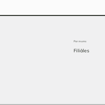
Par mums
Filiāles