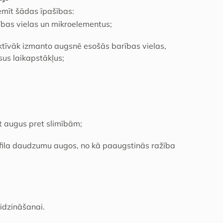
emīt šādas īpašības:
ības vielas un mikroelementus;
ktīvāk izmanto augsnē esošās barības vielas,
sus laikapstākļus;
āt augus pret slimībām;
orofila daudzumu augos, no kā paaugstinās ražība
midzināšanai.