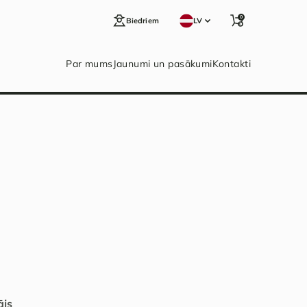
0
Biedriem
LV
Par mums
Jaunumi un pasākumi
Kontakti
ājs