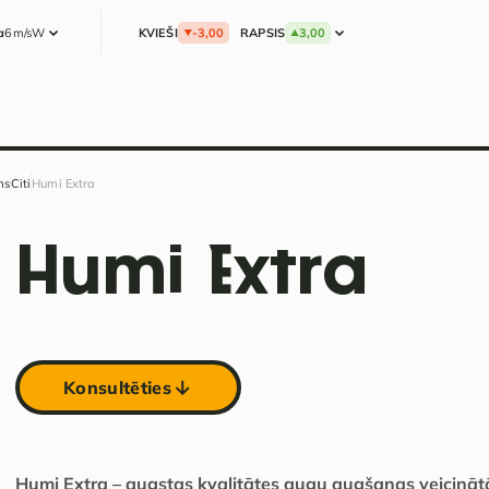
a
6m/s
W
KVIEŠI
-3,00
RAPSIS
3,00
ms
Citi
Humi Extra
Humi Extra
Konsultēties
Humi Extra – augstas kvalitātes augu augšanas veicināt