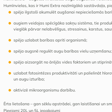
Humīnvielas, kas ir Humi Extra nozīmīgākā sastāvdaļa, pi
spēja ilgstoši akumulēt augšanai nepieciešamās bar
augiem veidojas spēcīgāka sakņu sistēma, tie produ
vieglāk pārvar nelabvēlīgus, stresainus, karstus, sau
spēja uzlabot barības apriti organismā;
spēja augsnē regulēt augu barības vielu uzņemšanu;
spēja aizsargāt no ārējās vides faktoriem un stiprin
uzlabot fotosintēzes produktivitāti un palielināt hl
un augu izturība;
aktivizē mikroorganismu darbību.
Ērta lietošana – gan sēklu apstrādei, gan laistīšanai un s
Pieejami 20L un 5L iepakojumi