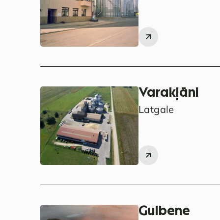
Varakļāni
Latgale
Gulbene