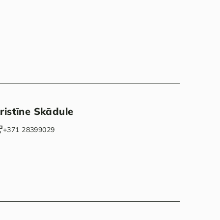
ristīne Skādule
‭+371 28399029‬