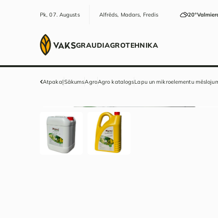
Pk, 07. Augusts
Alfrēds, Madars, Fredis
20°
Valmier
GRAUDI
AGRO
TEHNIKA
Atpakaļ
Sākums
Agro
Agro katalogs
Lapu un mikroelementu mēsloju