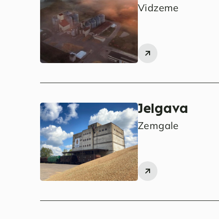
Vidzeme
Jelgava
Zemgale