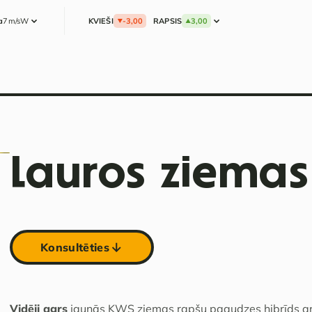
a
7m/s
W
KVIEŠI
-3,00
RAPSIS
3,00
Lauros ziemas
Konsultēties
Vidēji agrs
jaunās KWS ziemas rapšu paaudzes hibrīds ar i