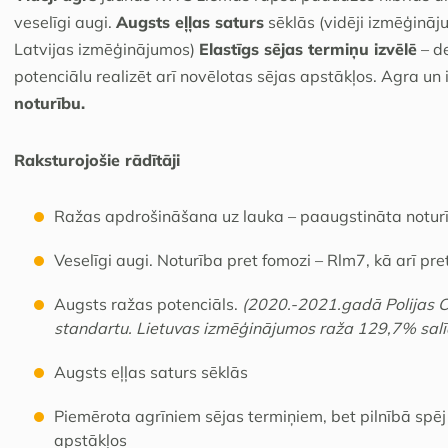
veselīgi augi.
Augsts eļļas saturs
sēklās (vidēji izmēģinā
Latvijas izmēģinājumos)
Elastīgs sējas termiņu izvēlē
– de
potenciālu realizēt arī novēlotas sējas apstākļos. Agra un
noturību.
Raksturojošie rādītāji
Ražas apdrošināšana uz lauka – paaugstināta notur
Veselīgi augi. Noturība pret fomozi – Rlm7, kā arī pr
Augsts ražas potenciāls.
(2020.-2021.gadā Polijas
standartu. Lietuvas izmēģinājumos raža 129,7% salīd
Augsts eļļas saturs sēklās
Piemērota agrīniem sējas termiņiem, bet pilnībā spēj 
apstākļos