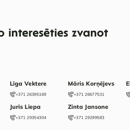
 interesēties zvanot
Līga Vektere
Māris Korņējevs
E
‭+371 26395169‬
‭+371 26677531‬
Juris Liepa
Zinta Jansone
‭+371 29354304‬
+371 29299583