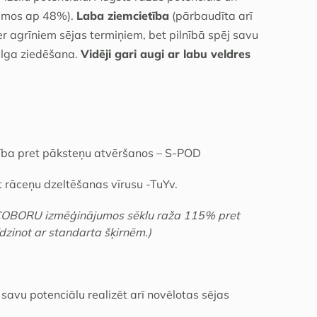
jumos ap 48%).
Laba ziemcietība
(pārbaudīta arī
r agrīniem sējas termiņiem, bet pilnībā spēj savu
 ilga ziedēšana.
Vidēji gari augi ar labu veldres
ība pret pāksteņu atvēršanos – S-POD
et rāceņu dzeltēšanas vīrusu -TuYv.
 COBORU izmēģinājumos sēklu raža 115% pret
zinot ar standarta šķirnēm.)
savu potenciālu realizēt arī novēlotas sējas