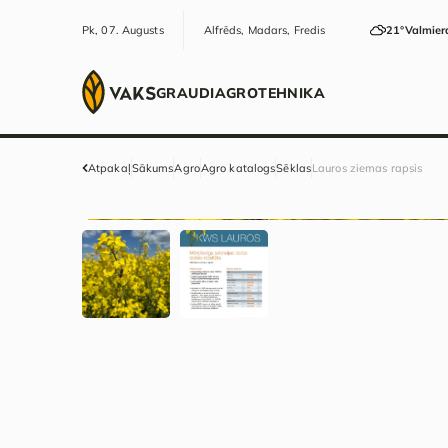
Pk, 07. Augusts
Alfrēds, Madars, Fredis
21°
Valmier
GRAUDI
AGRO
TEHNIKA
Atpakaļ
Sākums
Agro
Agro katalogs
Sēklas
Lauros ziemas rapsis