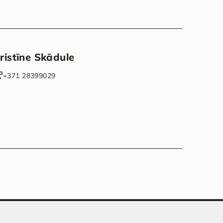
ristīne Skādule
‭+371 28399029‬