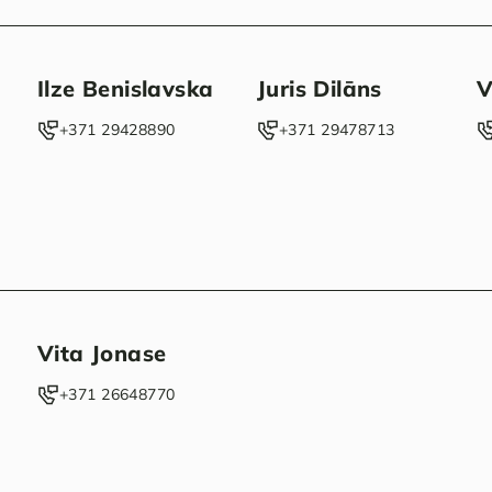
Ilze Benislavska
Juris Dilāns
V
‭+371 29428890‬
‭+371 29478713‬
Vita Jonase
‭+371 26648770‬