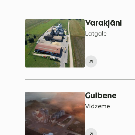
Varakļāni
Latgale
Gulbene
Vidzeme