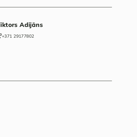
iktors Adijāns
‭+371 29177802‬