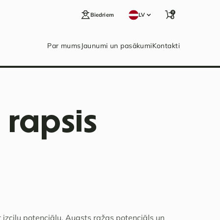
0
Biedriem
LV
Par mums
Jaunumi un pasākumi
Kontakti
 rapsis
zcilu potenciālu. Augsts ražas potenciāls un