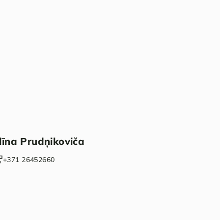
līna Prudņikoviča
+371 26452660‬