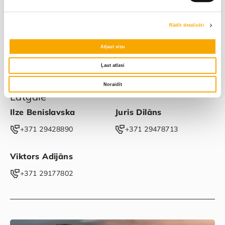
Rādīt detalizēti
Atļaut visu
Ļaut atlasi
Varakļāni
Noraidīt
Latgale
Ilze Benislavska
Juris Dilāns
‭+371 29428890‬
‭+371 29478713‬
Viktors Adijāns
‭+371 29177802‬