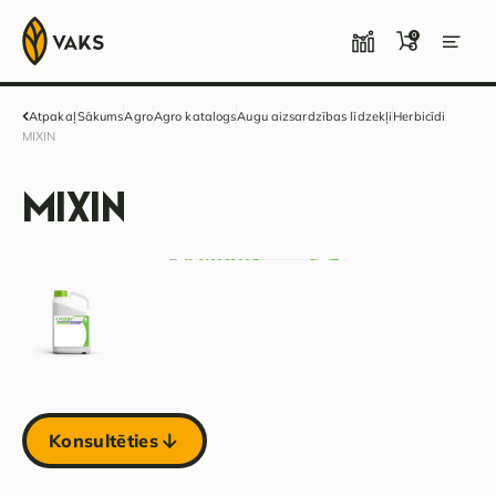
0
Atpakaļ
Sākums
Agro
Agro katalogs
Augu aizsardzības līdzekļi
Herbicīdi
MIXIN
MIXIN
Konsultēties