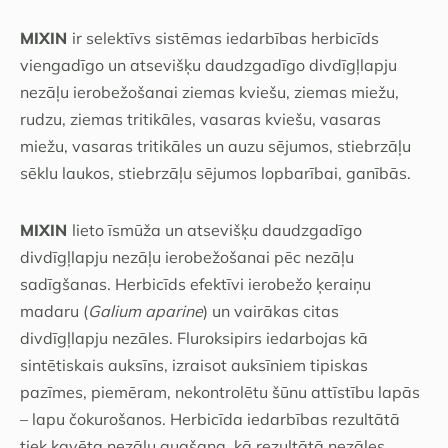
MIXIN
ir selektīvs sistēmas iedarbības herbicīds
viengadīgo un atsevišķu daudzgadīgo divdīgļlapju
nezāļu ierobežošanai ziemas kviešu, ziemas miežu,
rudzu, ziemas tritikāles, vasaras kviešu, vasaras
miežu, vasaras tritikāles un auzu sējumos, stiebrzāļu
sēklu laukos, stiebrzāļu sējumos lopbarībai, ganībās.
MIXIN
lieto īsmūža un atsevišķu daudzgadīgo
divdīgļlapju nezāļu ierobežošanai pēc nezāļu
sadīgšanas. Herbicīds efektīvi ierobežo ķeraiņu
madaru (
Galium aparine
) un vairākas citas
divdīgļlapju nezāles. Fluroksipirs iedarbojas kā
sintētiskais auksīns, izraisot auksīniem tipiskas
pazīmes, piemēram, nekontrolētu šūnu attīstību lapās
– lapu čokurošanos. Herbicīda iedarbības rezultātā
tiek kavēta nezāļu augšana, kā rezultātā nezāles