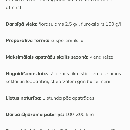
atmirst.
Darbīgā viela:
florasulams 2.5 g/l, fluroksipirs 100 g/l
Preparatīvā forma:
suspo-emulsija
Maksimālais apstrāžu skaits sezonā:
viena reize
Nogaidīšanas laiks
: 7 dienas tikai stiebrzāļu sējumos
sēklai un lopbarībai, stiebrzālēm ganību zelmenī
Lietus noturība:
1 stunda pēc apstrādes
Darba šķidruma patēriņš:
100-300 l/ha