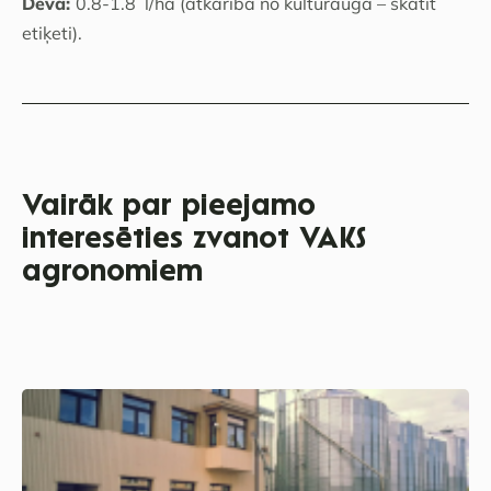
Deva:
0.8-1.8 l/ha (atkarībā no kultūrauga – skatīt
etiķeti).
Vairāk par pieejamo
interesēties zvanot VAKS
agronomiem