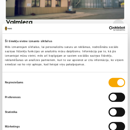
Valmiera
Vidzeme
Līga Vektere
Māris Korņējevs
Šī tīmekļa vietne izmanto sīkfailus
Mēs izmantojam sīkfailus, lai personalizētu saturu un reklāmas, nodrošinātu sociālo
‭+371 26395169‬
‭+371 26677531‬
saziņas līdzekļu funkcijas un analizētu mūsu datplūsmu. Informāciju par to, kā jūs
izmantojat mūsu vietni, mēs arī kopīgojam ar saviem sociālās saziņas līdzekļu,
reklamēšanas un analīzes partneriem, kuri to var apvienot ar citu informāciju, ko viņiem
Elīna Prudņikoviča
Juris Liepa
sniedzat vai ko viņi apkopo, kad lietojat viņu pakalpojumus.
+371 26452660‬
‭+371 29354304‬
Piekrišanas
Nepieciešams
izvēle
Zinta Jansone
Preferences
+371 29299583
Statistika
Mārketings