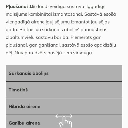
Pļaušanai 15
daudzveidīga sastāva ilggadīgs
maisījums kombinētai izmantošanai. Sastāvā esošā
viengadīgā airene ļauj sējumu izmantot jau sējas
gadā. Baltais un sarkanais āboliņš paaugstinās
olbaltumvielu sastāvu barībā. Piemērots gan
pļaušanai, gan ganīšanai, sastāvā esošo apakšzāļu
dēļ. Nav paredzēts pasējā zem virsauga.
Sarkanais āboliņš
Timotiņš
Hibrīdā airene
Ganību airene