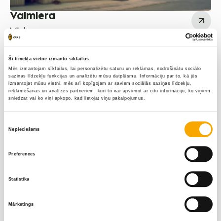
Valmiera
Vidzeme
Līga Vektere
Māris Korņējevs
Šī tīmekļa vietne izmanto sīkfailus
‭+371 26395169‬
‭+371 26677531‬
Mēs izmantojam sīkfailus, lai personalizētu saturu un reklāmas, nodrošinātu sociālo
saziņas līdzekļu funkcijas un analizētu mūsu datplūsmu. Informāciju par to, kā jūs
izmantojat mūsu vietni, mēs arī kopīgojam ar saviem sociālās saziņas līdzekļu,
Elīna Prudņikoviča
Juris Liepa
reklamēšanas un analīzes partneriem, kuri to var apvienot ar citu informāciju, ko viņiem
sniedzat vai ko viņi apkopo, kad lietojat viņu pakalpojumus.
+371 26452660‬
‭+371 29354304‬
Piekrišanas
Nepieciešams
Zinta Jansone
izvēle
+371 29299583
Preferences
Statistika
Mārketings