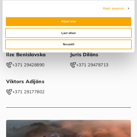
Rādīt detalizēti
Atļaut visu
Ļaut atlasi
Varakļāni
Latgale
Noraidīt
Ilze Benislavska
Juris Dilāns
‭+371 29428890‬
‭+371 29478713‬
Viktors Adijāns
‭+371 29177802‬