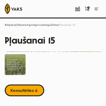
0
Atpakaļ
Sākums
Agro
Agro katalogs
Sēklas
Pļaušanai 15
Pļaušanai 15
Konsultēties