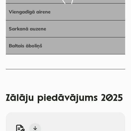
Viengadīgā airene
Sarkanā auzene
Baltais āboliņš
Zālāju piedāvājums 2025