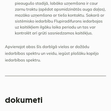
pieaugušo stadijā, labāka uzņemšana ir caur
zarnu traktu (apēdot apsmidzinātās auga daļas),
mazāka uzņemšana ar tiešo kontaktu. Sakarā ar
sistēmisko iedarbību Flupiradifurons iedarbojas
uz kaitēkļiem ilgāku laika periodu un tas var
kontrolēt arī grūti sasniedzamos kaitēkļus.
Apvienojot abas šīs darbīgā vielas ar dažādu
iedarbības spektru un veidu, iegūst plašāku kopējo
iedarbības spektru.
dokumeti