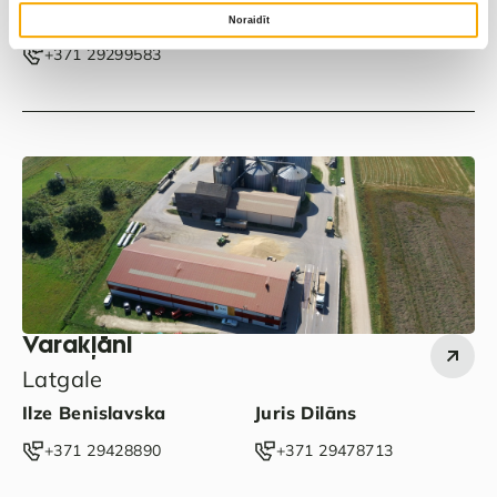
Zinta Jansone
Noraidīt
+371 29299583
Varakļāni
Latgale
Ilze Benislavska
Juris Dilāns
‭+371 29428890‬
‭+371 29478713‬