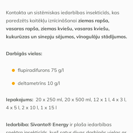
Kontakta un sistēmiskas iedarbības insekticīds, kas
paredzēts kaitēkļu iznīcināšanai
ziemas rapša,
vasaras rapša, ziemas kviešu, vasaras kviešu,
kukurūzas un sinepju sējumos, vīnogulāju stādījumos.
Darbīgās vielas:
flupiradifurons 75 g/l
deltametrīns 10 g/l
Iepakojums:
20 x
250 ml, 20 x 500 ml, 12 x 1 l, 4 x 3 l,
4 x 5 l, 2 x 10 l, 1 x 15 l
Iedarbība: Sivanto® Energy
ir plaša iedarbības
spektra insekticīds, kurš satur divas darbīgās vielas ar