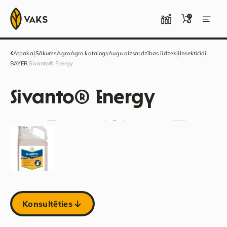
0
Atpakaļ
Sākums
Agro
Agro katalogs
Augu aizsardzības līdzekļi
Insekticīdi
BAYER
Sivanto® Energy
Sivanto® Energy
Konsultēties