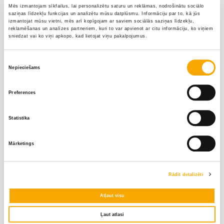
Mēs izmantojam sīkfailus, lai personalizētu saturu un reklāmas, nodrošinātu sociālo
saziņas līdzekļu funkcijas un analizētu mūsu datplūsmu. Informāciju par to, kā jūs
izmantojat mūsu vietni, mēs arī kopīgojam ar saviem sociālās saziņas līdzekļu,
reklamēšanas un analīzes partneriem, kuri to var apvienot ar citu informāciju, ko viņiem
sniedzat vai ko viņi apkopo, kad lietojat viņu pakalpojumus.
Piekrišanas
Nepieciešams
izvēle
Preferences
Valmiera
Statistika
Vidzeme
Līga Vektere
Māris Korņējevs
Mārketings
‭+371 26395169‬
‭+371 26677531‬
Rādīt detalizēti
Elīna Prudņikoviča
Juris Liepa
Atļaut visu
+371 26452660‬
‭+371 29354304‬
Ļaut atlasi