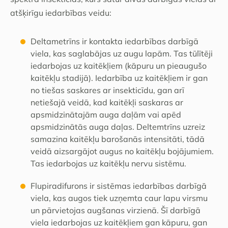
atšķirīgu iedarbības veidu:
Deltametrīns ir kontakta iedarbības darbīgā
viela, kas saglabājas uz augu lapām. Tas tūlītēji
iedarbojas uz kaitēkļiem (kāpuru un pieaugušo
kaitēkļu stadijā). Iedarbība uz kaitēkļiem ir gan
no tiešas saskares ar insekticīdu, gan arī
netiešajā veidā, kad kaitēkļi saskaras ar
apsmidzinātajām auga daļām vai apēd
apsmidzinātās auga daļas. Deltemtrīns uzreiz
samazina kaitēkļu barošanās intensitāti, tādā
veidā aizsargājot augus no kaitēkļu bojājumiem.
Tas iedarbojas uz kaitēkļu nervu sistēmu.
Flupiradifurons ir sistēmas iedarbības darbīgā
viela, kas augos tiek uzņemta caur lapu virsmu
un pārvietojas augšanas virzienā. Šī darbīgā
viela iedarbojas uz kaitēkļiem gan kāpuru, gan