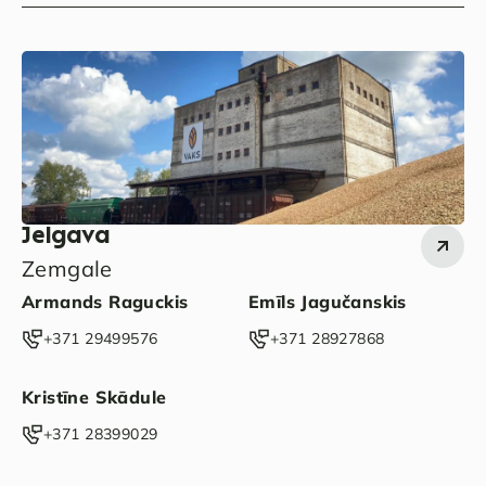
Jelgava
Zemgale
Armands Raguckis
Emīls Jagučanskis
‭+371 29499576‬
‭+371 28927868‬
Kristīne Skādule
‭+371 28399029‬