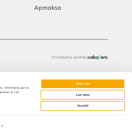
Apmaksa
Privātuma politika
Atļaut visu
u. Informāciju par to,
vienot ar citu
Ļaut atlasi
Noraidīt