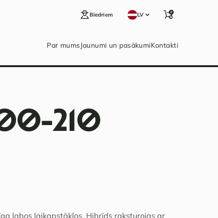
0
Biedriem
LV
Par mums
Jaunumi un pasākumi
Kontakti
200-210
īga labos laikapstākļos. Hibrīds raksturojas ar