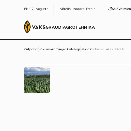
Pk, 07. Augusts
Alfrēds, Madars, Fredis
21°
Valmier
GRAUDI
AGRO
TEHNIKA
Atpakaļ
Sākums
Agro
Agro katalogs
Sēklas
Solarius FAO 200-210