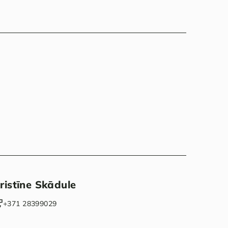
ristīne Skādule
‭+371 28399029‬