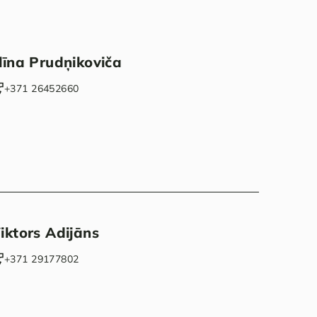
līna Prudņikoviča
+371 26452660‬
iktors Adijāns
‭+371 29177802‬