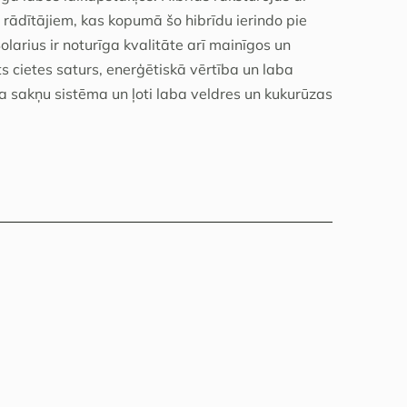
rādītājiem, kas kopumā šo hibrīdu ierindo pie
arius ir noturīga kvalitāte arī mainīgos un
 cietes saturs, enerģētiskā vērtība un laba
a sakņu sistēma un ļoti laba veldres un kukurūzas