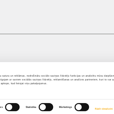
tu saturu un reklāmas, nodrošinātu sociālo saziņas līdzekļu funkcijas un analizētu mūsu datplūsm
pīgojam ar saviem sociālās saziņas līdzekļu, reklamēšanas un analīzes partneriem, kuri to var ap
i apkopo, kad lietojat viņu pakalpojumus.
ces
Statistika
Mārketings
Rādīt detalizēti