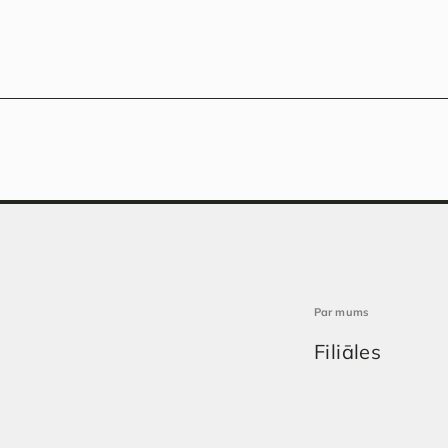
Par mums
Filiāles