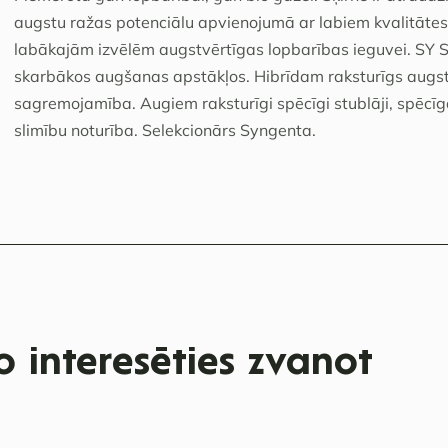
augstu ražas potenciālu apvienojumā ar labiem kvalitātes 
labākajām izvēlēm augstvērtīgas lopbarības ieguvei. SY Sol
skarbākos augšanas apstākļos. Hibrīdam raksturīgs augsts
sagremojamība. Augiem raksturīgi spēcīgi stublāji, spēcīg
slimību noturība. Selekcionārs Syngenta.
 interesēties zvanot