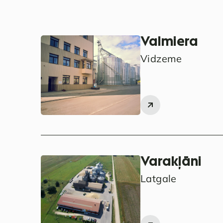
Valmiera
Vidzeme
Varakļāni
Latgale