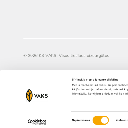
© 2026 KS VAKS. Visas tiesības aizsargātas
Šī tīmekļa vietne izmanto sīkfailus
Mēs izmantojam sīkfailus, lai personalizē
kā jūs izmantojat mūsu vietni, mēs arī ko
informāciju, ko viņiem sniedzat vai ko viņ
Piekrišanas
Nepieciešams
Preferen
izvēle