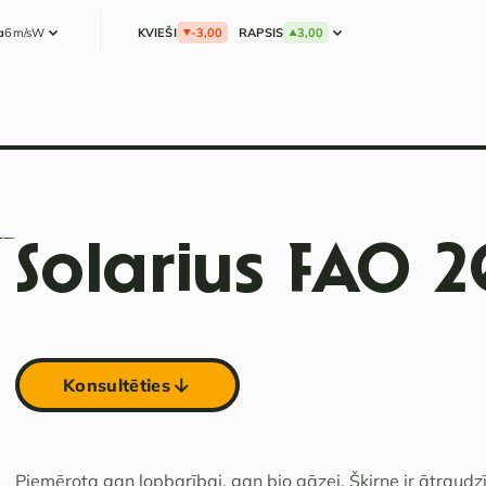
a
6m/s
W
KVIEŠI
-3,00
RAPSIS
3,00
Solarius FAO 
Konsultēties
Piemērota gan lopbarībai, gan bio gāzei. Šķirne ir ātraudz