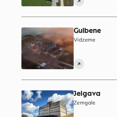
Gulbene
Vidzeme
Jelgava
Zemgale