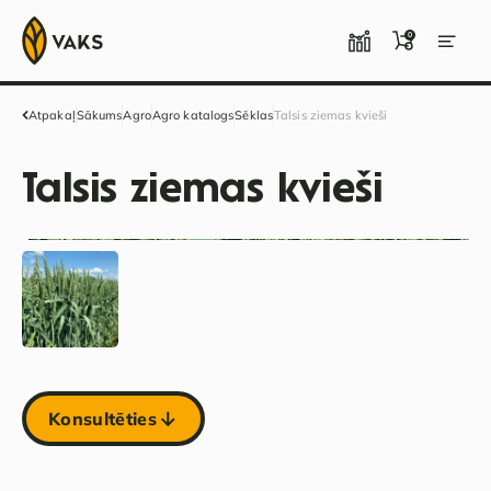
0
Atpakaļ
Sākums
Agro
Agro katalogs
Sēklas
Talsis ziemas kvieši
Talsis ziemas kvieši
Konsultēties