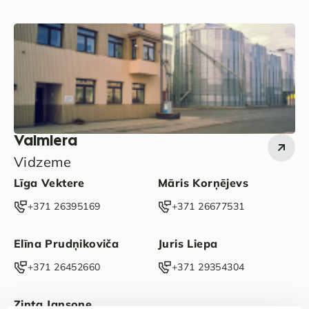
Valmiera
Vidzeme
Līga Vektere
Māris Korņējevs
‭+371 26395169‬
‭+371 26677531‬
Elīna Prudņikoviča
Juris Liepa
+371 26452660‬
‭+371 29354304‬
Zinta Jansone