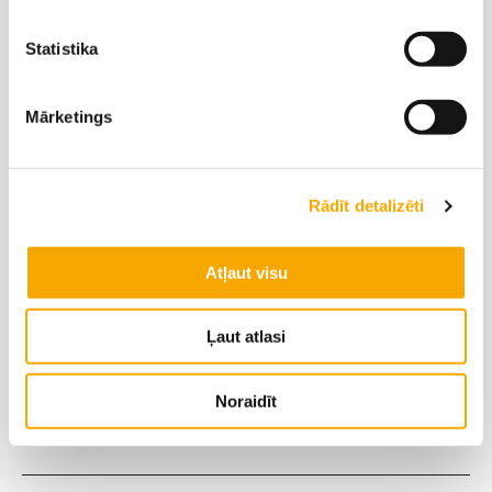
‭+371 29177802‬
Statistika
Mārketings
Rādīt detalizēti
Atļaut visu
Gulbene
Ļaut atlasi
Vidzeme
Vita Jonase
Noraidīt
‭+371 26648770‬