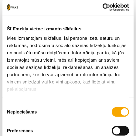
+371 29299583
Šī tīmekļa vietne izmanto sīkfailus
Mēs izmantojam sīkfailus, lai personalizētu saturu un
reklāmas, nodrošinātu sociālo saziņas līdzekļu funkcijas
un analizētu mūsu datplūsmu. Informāciju par to, kā jūs
izmantojat mūsu vietni, mēs arī kopīgojam ar saviem
sociālās saziņas līdzekļu, reklamēšanas un analīzes
partneriem, kuri to var apvienot ar citu informāciju, ko
viņiem sniedzat vai ko viņi apkopo, kad lietojat viņu
Varakļāni
pakalpojumus.
Latgale
Piekrišanas
Ilze Benislavska
Juris Dilāns
Nepieciešams
izvēle
‭+371 29428890‬
‭+371 29478713‬
Preferences
Viktors Adijāns