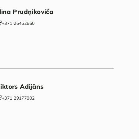
līna Prudņikoviča
+371 26452660‬
iktors Adijāns
‭+371 29177802‬