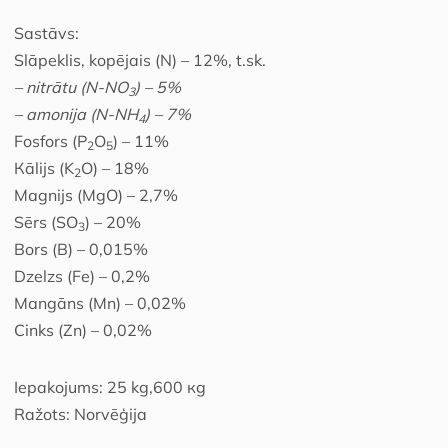
Sastāvs:
Slāpeklis, kopējais (N) – 12%, t.sk.
– nitrātu (N-NO
) – 5%
3
– amonija (N-NH
) – 7%
4
Fosfors (P
O
) – 11%
2
5
Кālijs (K
O) – 18%
2
Маgnijs (MgO) – 2,7%
Sērs (SO
) – 20%
3
Bors (B) – 0,015%
Dzelzs (Fe) – 0,2%
Маngāns (Mn) – 0,02%
Cinks (Zn) – 0,02%
Iepakojums: 25 kg,600 кg
Ražots: Norvēģija