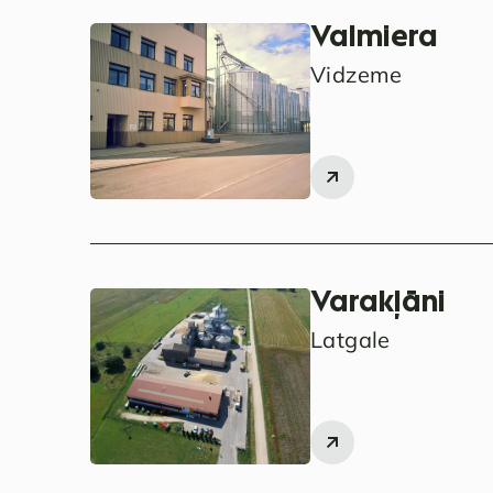
Valmiera
Vidzeme
Varakļāni
Latgale