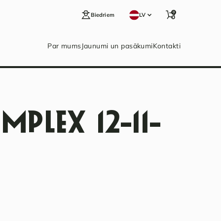
0
Biedriem
LV
Par mums
Jaunumi un pasākumi
Kontakti
PLEX 12-11-