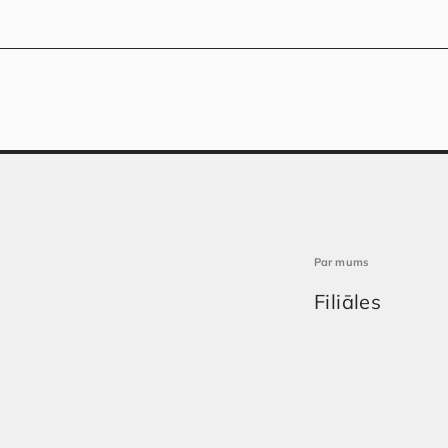
Par mums
Filiāles