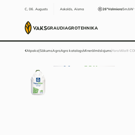
C, 06. Augusts
Askolds, Aisma
26°
Valmiera
5m/s
W
GRAUDI
AGRO
TEHNIKA
Atpakaļ
Sākums
Agro
Agro katalogs
Minerālmēslojums
YaraMila® C