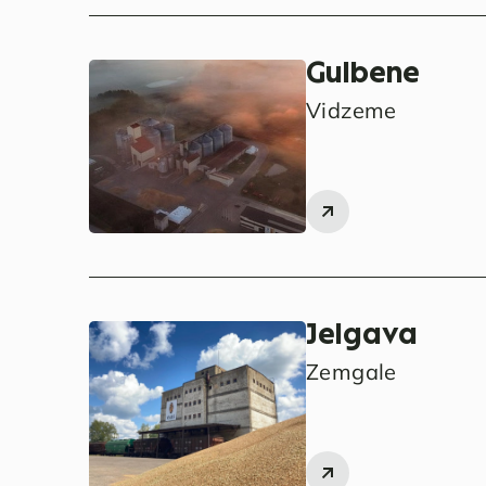
Gulbene
Vidzeme
Jelgava
Zemgale