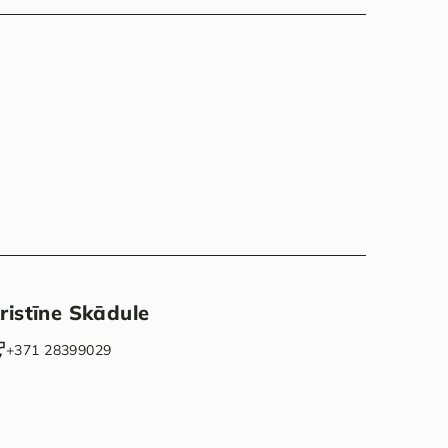
ristīne Skādule
‭+371 28399029‬