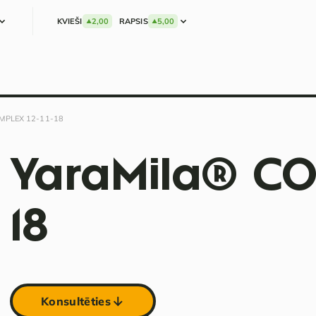
KVIEŠI
2,00
RAPSIS
5,00
OMPLEX 12-11-18
YaraMila® COM
18
Konsultēties