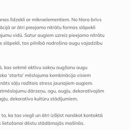
as līdzekli ar mikroelementiem. No hlora brīvs
cijā ar ātri pieejamo nitrātu formas slāpekli
jumu vidū. Satur augiem uzreiz pieejamo nitrātu
s slāpekli, tas pilnībā nodrošina augu vajadzību
mā, kas sekmē aktīvu sakņu augšanu augu
liska ‘starta’ mēslojuma kombinācija visiem
ināts sāļu radītais stress jaunajiem augiem.
amatmēslojumu dārzeņu, ogu, augļu, dekoratīvajām
ļu, dekoratīvo kultūru stādījumiem.
o, ka tas viegli un ātri izšķīst nonākot kontaktā
ots lietošanai dēstu stādāmajās mašīnās.