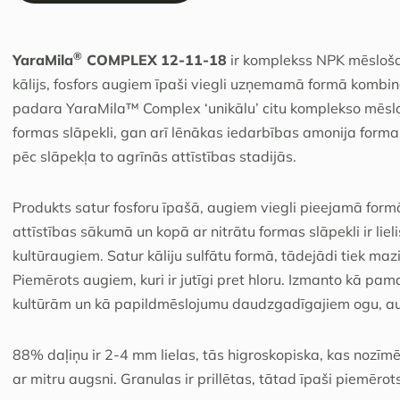
®
YaraMila
COMPLEX
12-11-18
ir komplekss NPK mēslošan
kālijs, fosfors augiem īpaši viegli uzņemamā formā kombinā
padara YaraMila™ Complex ‘unikālu’ citu komplekso mēslo
formas slāpekli, gan arī lēnākas iedarbības amonija forma
pēc slāpekļa to agrīnās attīstības stadijās.
Produkts satur fosforu īpašā, augiem viegli pieejamā for
attīstības sākumā un kopā ar nitrātu formas slāpekli ir lie
kultūraugiem. Satur kāliju sulfātu formā, tādejādi tiek maz
Piemērots augiem, kuri ir jutīgi pret hloru. Izmanto kā p
kultūrām un kā papildmēslojumu daudzgadīgajiem ogu, aug
88% daļiņu ir 2-4 mm lielas, tās higroskopiska, kas nozīmē t
ar mitru augsni. Granulas ir prillētas, tātad īpaši piemēr