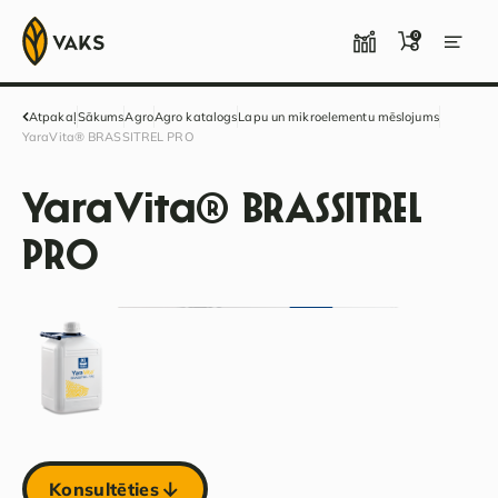
0
Atpakaļ
Sākums
Agro
Agro katalogs
Lapu un mikroelementu mēslojums
YaraVita® BRASSITREL PRO
YaraVita® BRASSITREL
PRO
Konsultēties