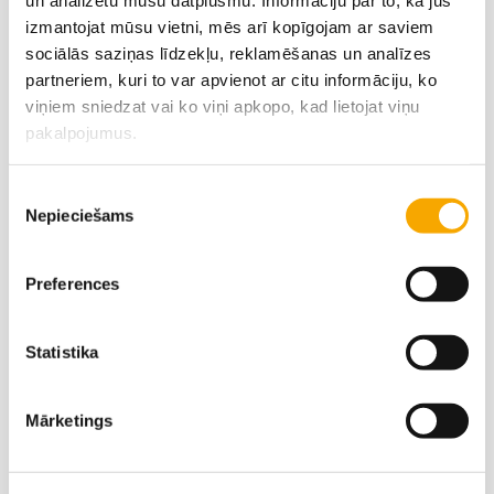
un analizētu mūsu datplūsmu. Informāciju par to, kā jūs
Elīna Prudņikoviča
Juris Liepa
izmantojat mūsu vietni, mēs arī kopīgojam ar saviem
+371 26452660‬
‭+371 29354304‬
sociālās saziņas līdzekļu, reklamēšanas un analīzes
partneriem, kuri to var apvienot ar citu informāciju, ko
Zinta Jansone
viņiem sniedzat vai ko viņi apkopo, kad lietojat viņu
pakalpojumus.
+371 29299583
Piekrišanas
Nepieciešams
izvēle
Preferences
Statistika
Mārketings
Varakļāni
Latgale