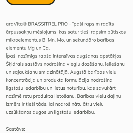
araVita® BRASSITREL PRO – īpaši rapsim radīts
ārpussakņu mēslojums, kas satur tieši rapsim būtiskos
mikroelementus B, Mn, Mo, un sekundāro barības
elementu Mg un Ca.
Īpaši nozīmīgs rapša intensīvas augšanas apstākļos.
Šķidrais sastāvs nodrošina vieglu dozēšanu, ieliešanu
un sajaukšanu smidzinātājā. Augstā barības vielu
koncentrācija un produkta formulācija nodrošina
ilgstošu iedarbību un lietus noturību, kas savukārt
nozīmē retu produkta lietošanu. Barības vielu daļiņu
izmērs ir tieši tāds, lai nodrošinātu ātru vielu
uzsūkšanos augos un ilgstošu iedarbību.
Sastāvs: