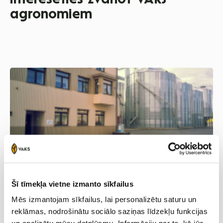
interesēties zvanot VAKS
agronomiem
Valmiera
Vidzeme
Līga Vektere
Māris Korņējevs
Šī tīmekļa vietne izmanto sīkfailus
Mēs izmantojam sīkfailus, lai personalizētu saturu un
‭+371 26395169‬
‭+371 26677531‬
reklāmas, nodrošinātu sociālo saziņas līdzekļu funkcijas