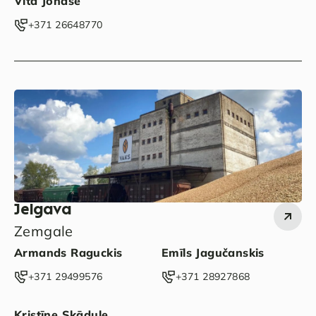
Vita Jonase
‭+371 26648770‬
Jelgava
Zemgale
Armands Raguckis
Emīls Jagučanskis
‭+371 29499576‬
‭+371 28927868‬
Kristīne Skādule