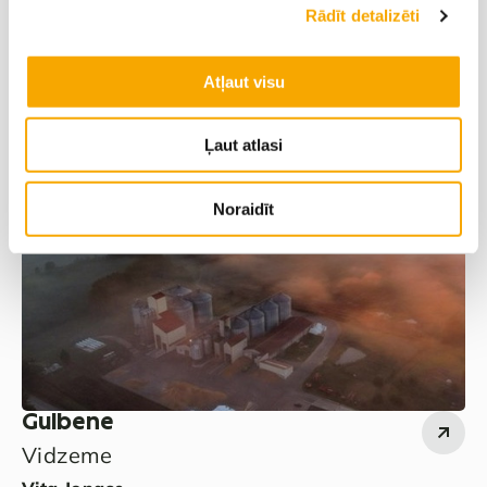
Ilze Benislavska
Juris Dilāns
Rādīt detalizēti
‭+371 29428890‬
‭+371 29478713‬
Atļaut visu
Viktors Adijāns
‭+371 29177802‬
Ļaut atlasi
Noraidīt
Gulbene
Vidzeme