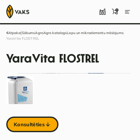
0
Atpakaļ
Sākums
Agro
Agro katalogs
Lapu un mikroelementu mēslojums
YaraVita FLOSTREL
YaraVita FLOSTREL
Konsultēties