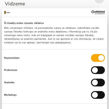
Vidzeme
Līga Vektere
Māris Korņējevs
‭+371 26395169‬
‭+371 26677531‬
Šī tīmekļa vietne izmanto sīkfailus
Mēs izmantojam sīkfailus, lai personalizētu saturu un reklāmas, nodrošinātu sociālo
Elīna Prudņikoviča
Juris Liepa
saziņas līdzekļu funkcijas un analizētu mūsu datplūsmu. Informāciju par to, kā jūs
izmantojat mūsu vietni, mēs arī kopīgojam ar saviem sociālās saziņas līdzekļu,
reklamēšanas un analīzes partneriem, kuri to var apvienot ar citu informāciju, ko viņiem
+371 26452660‬
‭+371 29354304‬
sniedzat vai ko viņi apkopo, kad lietojat viņu pakalpojumus.
Zinta Jansone
Piekrišanas
Nepieciešams
izvēle
+371 29299583
Preferences
Statistika
Mārketings