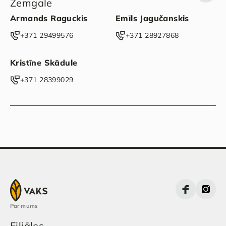
Zemgale
Armands Raguckis
Emīls Jagučanskis
‭+371 29499576‬
‭+371 28927868‬
Kristīne Skādule
‭+371 28399029‬
Par mums
Filiāles