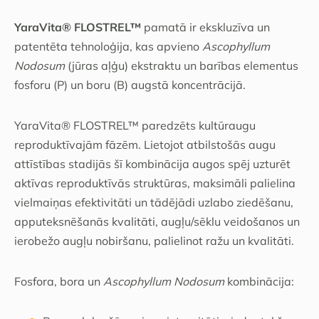
YaraVita® FLOSTREL™
pamatā ir ekskluzīva un
patentēta tehnoloģija, kas apvieno
Ascophyllum
Nodosum
(jūras aļģu) ekstraktu un barības elementus
fosforu (P) un boru (B) augstā koncentrācijā.
YaraVita® FLOSTREL™ paredzēts kultūraugu
reproduktīvajām fāzēm. Lietojot atbilstošās augu
attīstības stadijās šī kombinācija augos spēj uzturēt
aktīvas reproduktīvās struktūras, maksimāli palielina
vielmaiņas efektivitāti un tādējādi uzlabo ziedēšanu,
apputeksnēšanās kvalitāti, augļu/sēklu veidošanos un
ierobežo augļu nobiršanu, palielinot ražu un kvalitāti.
Fosfora, bora un
Ascophyllum Nodosum
kombinācija: