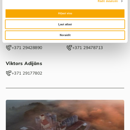
Rādīt detalizēti
Atļaut visu
Varakļāni
Ļaut atlasi
Latgale
Noraidīt
Ilze Benislavska
Juris Dilāns
‭+371 29428890‬
‭+371 29478713‬
Viktors Adijāns
‭+371 29177802‬