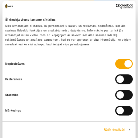
Šī tīmekļa vietne izmanto sīkfailus
Mēs izmantojam sīkfailus, lai personalizētu saturu un reklāmas, nodrošinātu sociālo
saziņas līdzekļu funkcijas un analizētu mūsu datplūsmu. Informāciju par to, kā jūs
izmantojat mūsu vietni, mēs arī kopīgojam ar saviem sociālās saziņas līdzekļu,
reklamēšanas un analīzes partneriem, kuri to var apvienot ar citu informāciju, ko viņiem
sniedzat vai ko viņi apkopo, kad lietojat viņu pakalpojumus.
Piekrišanas
Nepieciešams
VAAD Ziņu lapa – septembris
izvēle
Preferences
06. Oktobris 2025
Statistika
Mārketings
Rādīt detalizēti