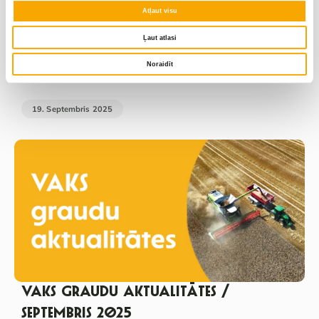
Atļaut visu
Ļaut atlasi
ZM par aktuālajām cenām Latvijā –
Noraidīt
36. nedēļa
19. Septembris 2025
VAKS GRAUDU AKTUALITĀTES /
SEPTEMBRIS 2025