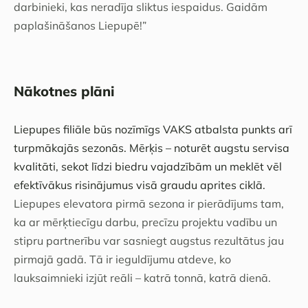
darbinieki, kas neradīja sliktus iespaidus. Gaidām
paplašināšanos Liepupē!”
Nākotnes plāni
Liepupes filiāle būs nozīmīgs VAKS atbalsta punkts arī
turpmākajās sezonās. Mērķis – noturēt augstu servisa
kvalitāti, sekot līdzi biedru vajadzībām un meklēt vēl
efektīvākus risinājumus visā graudu aprites ciklā.
Liepupes elevatora pirmā sezona ir pierādījums tam,
ka ar mērķtiecīgu darbu, precīzu projektu vadību un
stipru partnerību var sasniegt augstus rezultātus jau
pirmajā gadā. Tā ir ieguldījumu atdeve, ko
lauksaimnieki izjūt reāli – katrā tonnā, katrā dienā.