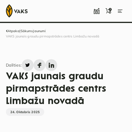
0
Atpakaļ
Sākums
Jaunumi
VAKS jaunais graudu pirmapstrādes centrs Limbažu novadā
Dalīties:
VAKS jaunais graudu
pirmapstrādes centrs
Limbažu novadā
24. Oktobris 2025