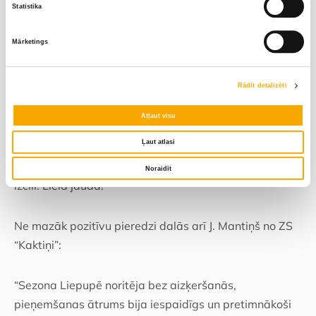
Statistika
Laukos galvenais rādītājs ir darbs – cik ātri, precīzi un
Mārketings
bez aizķeršanās notiek process. To apliecina arī S.
Eizenbergs no ZS “Robežnieki”, kurš pirmajā sezonā
piegādāja graudus uz Liepupi:
Rādīt detalizēti
Atļaut visu
“Bija prieks nogādāt ap 340 tonnām dienā,
Ļaut atlasi
salīdzinājumā ar iepriekšējo ritmu – ap 125 tonnām
dienā. Tas notika ātri, bez aizķeršanās. Gribētos teikt –
Noraidīt
izcili. Liela jauda!”
Ne mazāk pozitīvu pieredzi dalās arī J. Mantiņš no ZS
“Kaktiņi”:
“Sezona Liepupē noritēja bez aizķeršanās,
pieņemšanas ātrums bija iespaidīgs un pretimnākoši