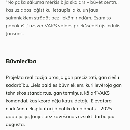
“No paša sākuma mērķis bija skaidrs – būvēt centru,
kas uzlabos loģistiku, ietaupīs laiku un ļaus
saimniekiem strādāt bez liekām rindām. Esam to
panākuši,” uzsver VAKS valdes priekšsēdētājs Indulis
Jansons.
Būvniecība
Projekta realizācija prasīja gan precizitāti, gan ciešu
sadarbību. Liels paldies būvniekiem, kuri ievēroja gan
tehniskos standartus, gan termiņus, kā arī VAKS
komandai, kas koordinēja katru detaļu. Elevatora
nodošana ekspluatācijā notika kā plānots – 2025.
gada jūlijā, ļaujot bez kavēšanās uzsākt darbu jau
augustā.