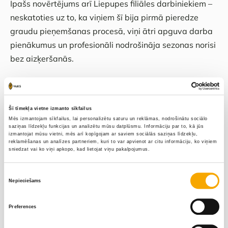
Īpašs novērtējums arī Liepupes filiāles darbiniekiem –
neskatoties uz to, ka viņiem šī bija pirmā pieredze
graudu pieņemšanas procesā, viņi ātri apguva darba
pienākumus un profesionāli nodrošināja sezonas norisi
bez aizķeršanās.
Reāls atspaids saimniecībām
Šī tīmekļa vietne izmanto sīkfailus
Graudu pieņemšana Liepupē būtiski atslogoja
Mēs izmantojam sīkfailus, lai personalizētu saturu un reklāmas, nodrošinātu sociālo
saziņas līdzekļu funkcijas un analizētu mūsu datplūsmu. Informāciju par to, kā jūs
Valmieras un Matīšu filiāļu pieņemšanas punktus, jo
izmantojat mūsu vietni, mēs arī kopīgojam ar saviem sociālās saziņas līdzekļu,
reklamēšanas un analīzes partneriem, kuri to var apvienot ar citu informāciju, ko viņiem
daudzi Ziemeļvidzemes un Vidzemes lauksaimnieki
sniedzat vai ko viņi apkopo, kad lietojat viņu pakalpojumus.
izvēlējās šo tuvāko variantu. Turklāt atrašanās tuvāk
ostām un eksporta plūsmai padara šo filiāli stratēģiski
Piekrišanas
Nepieciešams
izvēle
izdevīgu arī nākotnes attīstībai.
Preferences
Saimnieku iespaidi