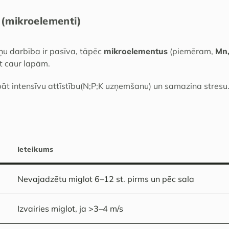
(mikroelementi)
ņu darbība ir pasīva, tāpēc
mikroelementus
(piemēram,
Mn,
t caur lapām.
bāt intensīvu attīstību(N;P;K uzņemšanu) un samazina stresu
Ieteikums
Nevajadzētu miglot 6–12 st. pirms un pēc sala
Izvairies miglot, ja >3–4 m/s