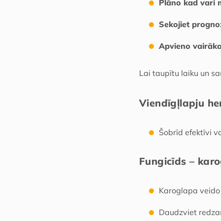
Plāno kad vari m
Sekojiet progn
Apvieno vairāka
Lai taupītu laiku un s
Viendīgļlapju he
Šobrīd efektīvi v
Fungicīds – kar
Karoglapa veido 
Daudzviet redza