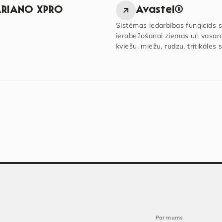
RIANO XPRO
Avastel®
Sistēmas iedarbības fungicīds s
ierobežošanai ziemas un vasar
kviešu, miežu, rudzu, tritikāles
Par mums