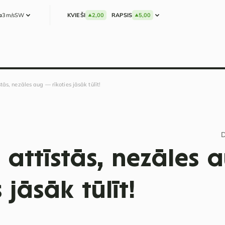
a
3m/s
SW
KVIEŠI
2,00
RAPSIS
5,00
tās, nezāles aug — rīkoties jāsāk tūlīt!
D
 attīstās, nezāles
 jāsāk tūlīt!