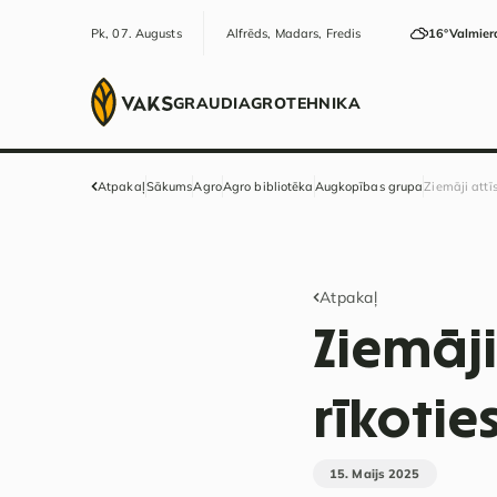
Pk, 07. Augusts
Alfrēds, Madars, Fredis
16°
Valmier
GRAUDI
AGRO
TEHNIKA
Atpakaļ
Sākums
Agro
Agro bibliotēka
Augkopības grupa
Ziemāji attīs
Atpakaļ
Ziemāji
rīkoties
15. Maijs 2025