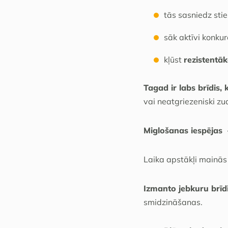
tās sasniedz sti
sāk aktīvi konkur
kļūst
rezistentā
Tagad ir labs brīdis,
vai neatgriezeniski zu
Miglošanas iespējas 
Laika apstākļi mainās 
Izmanto jebkuru brīd
smidzināšanas.