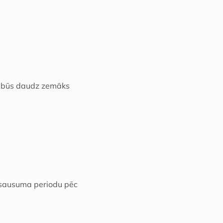
ts būs daudz zemāks
u sausuma periodu pēc