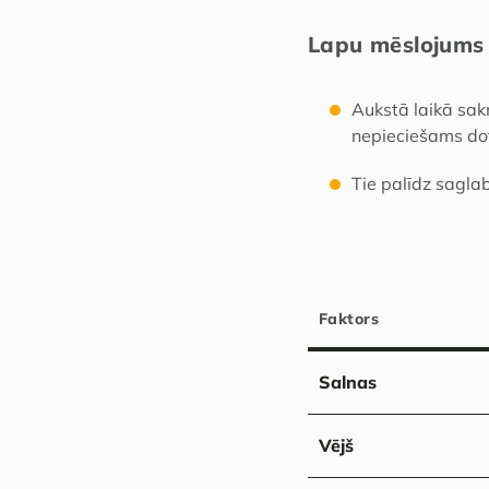
Lapu mēslojums 
Aukstā laikā sak
nepieciešams do
Tie palīdz sagla
Faktors
Salnas
Vējš