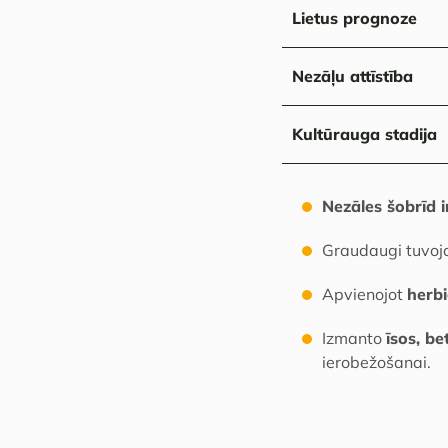
Lietus prognoze
Nezāļu attīstība
Kultūrauga stadija
Nezāles šobrīd i
Graudaugi tuvoj
Apvienojot
herbi
Izmanto
īsos, be
ierobežošanai.