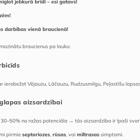
iglot jebkurā brīdī – esi gatavs!
ozēm!
s darbības vienā braucienā!
amazinātu braucienus pa lauku:
rbicīds
ar ierobežot Vējauzu, Lāčauzu, Rudzusmilgu, Peļastīšu lapsas
oglapas aizsardzībai
30–50% no ražas potenciāla → tās aizsardzība ir īpaši svar
mi pirmie
septoriozes
,
rūsas
, vai
miltrasas
simptomi.