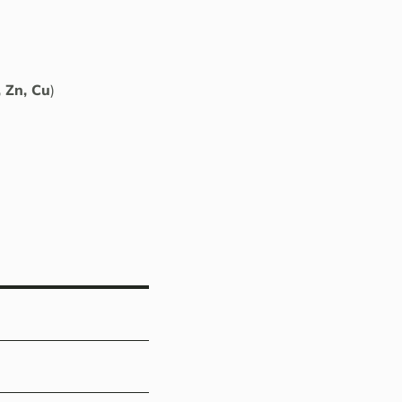
 Zn, Cu
)
.