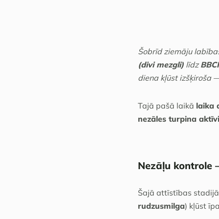
Šobrīd ziemāju labības 
(divi mezgli)
līdz
BBCH
diena kļūst izšķiroša
Tajā pašā laikā
laika 
nezāles turpina aktīv
Nezāļu kontrole —
Šajā attīstības stadij
rudzusmilga
) kļūst īp