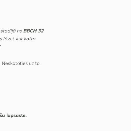
s stadijā no
BBCH 32
s fāzei, kur katra
!
. Neskatoties uz to,
šu lapsaste,