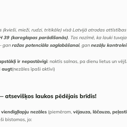
(kvieši, mieži, rudzi, tritikāle) visā Latvijā atrodas attīstība
 39 (karoglapas parādīšanās)
. Tas nozīmē, ka lauki tuvoja
 — gan
ražas potenciāla saglabāšanai
, gan
nezāļu kontrolei
apstākļi ir nepastāvīgi
: naktīs salnas, pa dienu lietus un vējš
i augt
(nezāles īpaši aktīvi)
 atsevišķos laukos pēdējais brīdis!
ā
viendīgļlapju nezāles
(piemēram,
vējauza, lāčauza, peļastī
aši bīstamas, jo: