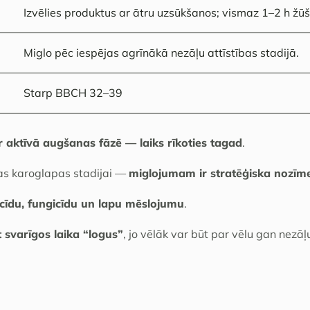
Izvēlies produktus ar ātru uzsūkšanos; vismaz 1–2 h žū
Miglo pēc iespējas agrīnākā nezāļu attīstības stadijā.
Starp BBCH 32–39
r aktīvā augšanas fāzē — laiks rīkoties tagad
.
as karoglapas stadijai —
miglojumam ir stratēģiska nozīm
cīdu, fungicīdu un lapu mēslojumu
.
t svarīgos laika “logus”
, jo vēlāk var būt par vēlu gan nezāļ