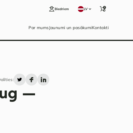
0
Biedriem
LV
Par mums
Jaunumi un pasākumi
Kontakti
alīties:
 aug —