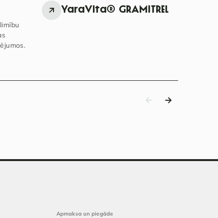
YaraVita® GRAMITREL
Y
limību
as
 sējumos.
Apmaksa un piegāde