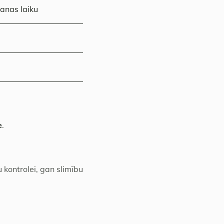
šanas laiku
e
.
u kontrolei, gan slimību