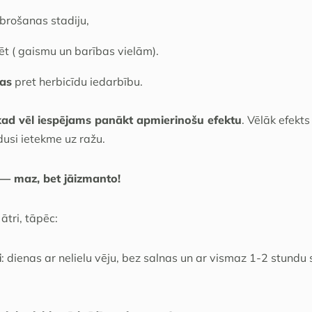
ebrošanas stadiju,
ēt ( gaismu un barības vielām).
kas
pret herbicīdu iedarbību.
 kad vēl iespējams panākt apmierinošu efektu
. Vēlāk efek
dusi ietekme uz ražu.
— maz, bet jāizmanto!
ātri, tāpēc:
i
: dienas ar nelielu vēju, bez salnas un ar vismaz 1-2 stund