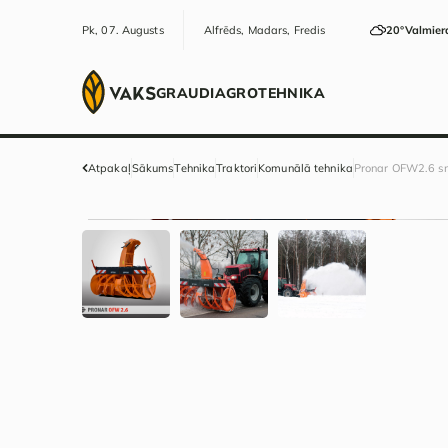
Pk, 07. Augusts
Alfrēds, Madars, Fredis
20°
Valmier
GRAUDI
AGRO
TEHNIKA
Atpakaļ
Sākums
Tehnika
Traktori
Komunālā tehnika
Pronar OFW2.6 sn