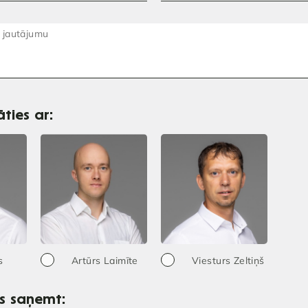
ties ar:
s
Artūrs Laimīte
Viesturs Zeltiņš
os saņemt: