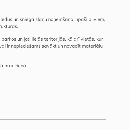
 ledus un sniega slāņu noņemšanai, īpaši blīviem,
ruktūras.
arkos un ļoti lielās teritorijās, kā arī vietās, kur
ai ir nepieciešams savākt un novadīt materiālu
nā braucienā.