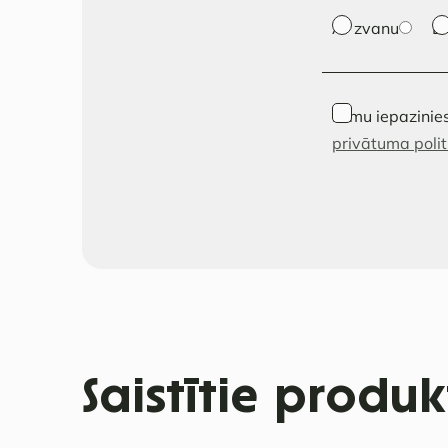
Ar zvanu
E
Esmu iepazinies
privātuma polit
Saistītie produk