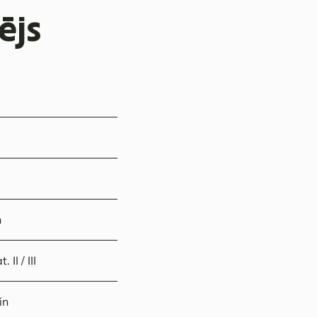
ējs
h
II / III
in