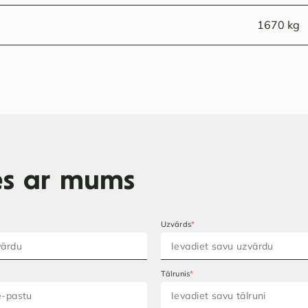
1670 kg
ies ar mums
Uzvārds
*
Tālrunis
*