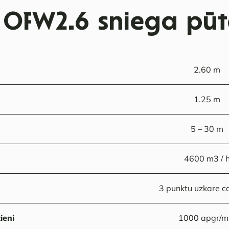
 OFW2.6 sniega pūt
2.60 m
1.25 m
5 – 30 m
4600 m3 / 
3 punktu uzkare cat. 
ieni
1000 apgr/m