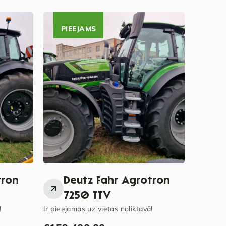
PIEEJAMS
tron
Deutz Fahr Agrotron
P
7250 TTV
ro
!
Ir pieejamas uz vietas noliktavā!
bi