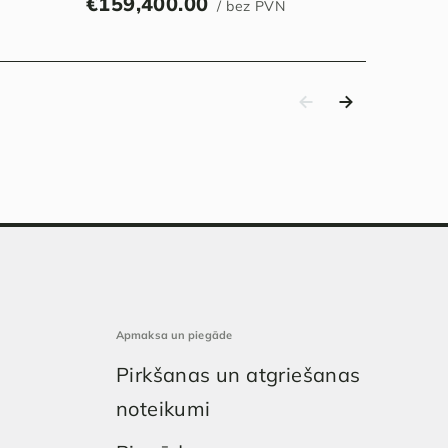
€
159,400.00
/ bez PVN
Apmaksa un piegāde
Pirkšanas un atgriešanas
noteikumi