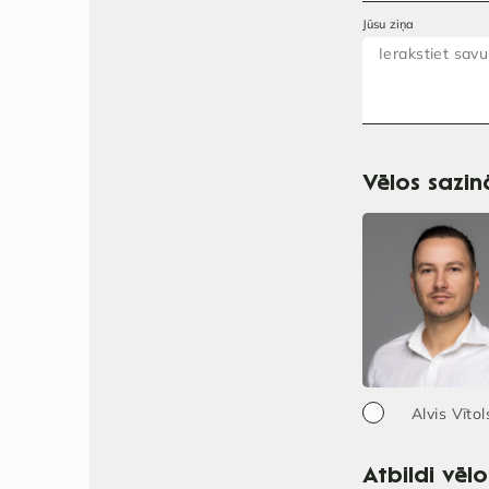
Jūsu ziņa
Vēlos sazinā
Alvis Vītol
Atbildi vēl