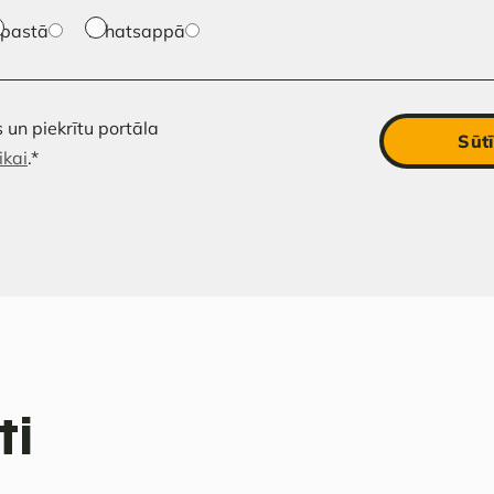
-pastā
Whatsappā
 un piekrītu portāla
Sūtī
ikai
.
*
ti