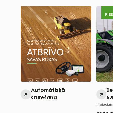
PIE
Automātiskā
De
stūrēšana
62
Ir pieejam