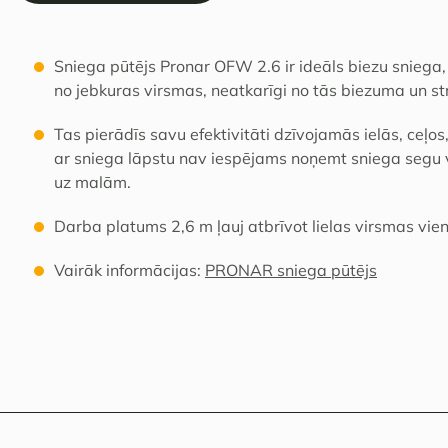
Sniega pūtējs Pronar OFW 2.6 ir ideāls biezu sniega,
no jebkuras virsmas, neatkarīgi no tās biezuma un st
Tas pierādīs savu efektivitāti dzīvojamās ielās, ceļos, p
ar sniega lāpstu nav iespējams noņemt sniega segu v
uz malām.
Darba platums 2,6 m ļauj atbrīvot lielas virsmas vie
Vairāk informācijas:
PRONAR sniega pūtējs