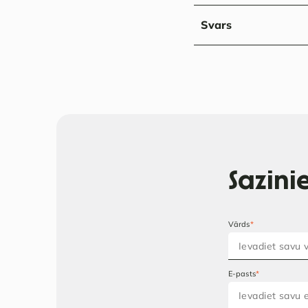
Svars
Sazin
Vārds
*
E-pasts
*