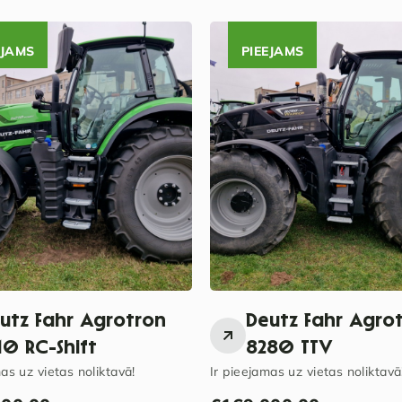
EJAMS
PIEEJAMS
utz Fahr Agrotron
Deutz Fahr Agro
10 RC-Shift
8280 TTV
as uz vietas noliktavā!
Ir pieejamas uz vietas noliktavā