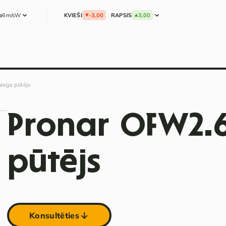
a
6m/s
W
KVIEŠI
-3,00
RAPSIS
3,00
iega pūtējs
Pronar OFW2.
pūtējs
Konsultēties