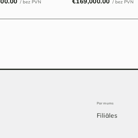
800.00
€
169,000.00
/ bez PVN
/ bez PVN
Par mums
Filiāles