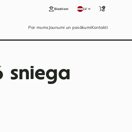
0
Biedriem
LV
Par mums
Jaunumi un pasākumi
Kontakti
6 sniega