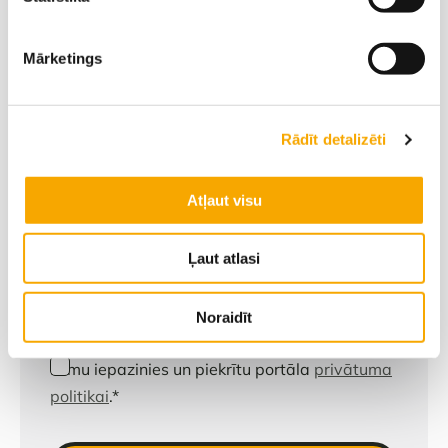
Mārketings
Rādīt detalizēti
Viesturs Zeltiņš
Atļaut visu
Atbildi vēlos saņemt:
Ļaut atlasi
Ar zvanu
E-pastā
Whatsappā
Noraidīt
Esmu iepazinies un piekrītu portāla
privātuma
politikai
.
*