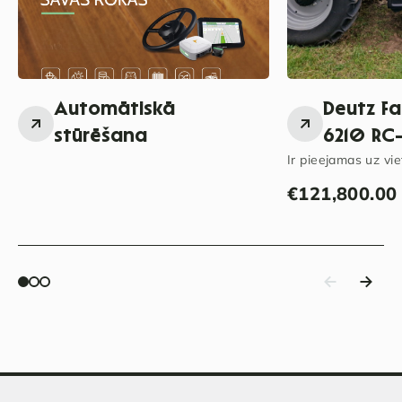
Automātiskā
Deutz F
stūrēšana
6210 RC-
Ir pieejamas uz vie
€
121,800.00