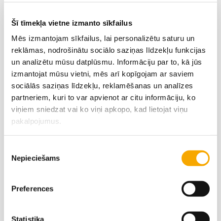
Šī tīmekļa vietne izmanto sīkfailus
Mēs izmantojam sīkfailus, lai personalizētu saturu un
reklāmas, nodrošinātu sociālo saziņas līdzekļu funkcijas
un analizētu mūsu datplūsmu. Informāciju par to, kā jūs
izmantojat mūsu vietni, mēs arī kopīgojam ar saviem
sociālās saziņas līdzekļu, reklamēšanas un analīzes
partneriem, kuri to var apvienot ar citu informāciju, ko
Alvis Vītols
viņiem sniedzat vai ko viņi apkopo, kad lietojat viņu
pakalpojumus.
Piekrišanas
Nepieciešams
izvēle
Preferences
Artūrs Laimīte
Statistika