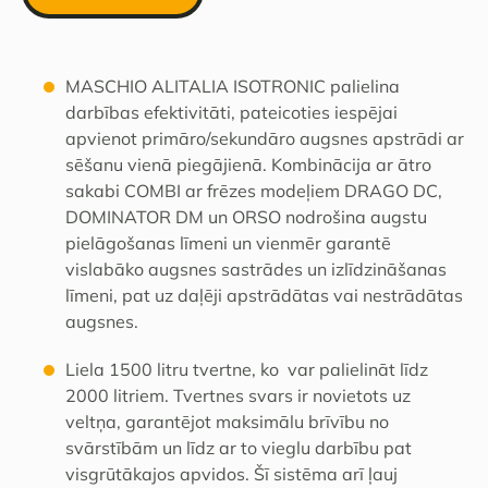
MASCHIO ALITALIA ISOTRONIC palielina
darbības efektivitāti, pateicoties iespējai
apvienot primāro/sekundāro augsnes apstrādi ar
sēšanu vienā piegājienā.
Kombinācija ar ātro
sakabi COMBI ar frēzes modeļiem DRAGO DC,
DOMINATOR DM un ORSO nodrošina augstu
pielāgošanas līmeni un vienmēr garantē
vislabāko augsnes sastrādes un izlīdzināšanas
līmeni, pat uz daļēji apstrādātas vai nestrādātas
augsnes.
Liela 1500 litru tvertne, ko var palielināt līdz
2000 litriem.
Tvertnes svars ir novietots uz
veltņa, garantējot maksimālu brīvību no
svārstībām un līdz ar to vieglu darbību pat
visgrūtākajos apvidos.
Šī sistēma arī ļauj