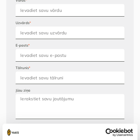
Vārds
*
Uzvārds
*
E-pasts
*
Tālrunis
*
Jūsu ziņa
Vēlos sazināties ar: