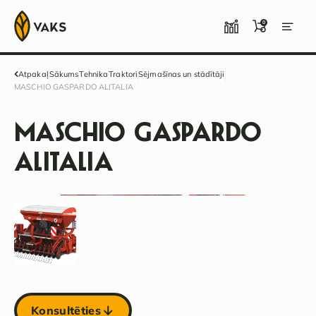
0
Atpakaļ
Sākums
Tehnika
Traktori
Sējmašīnas un stādītāji
MASCHIO GASPARDO ALITALIA
MASCHIO GASPARDO
ALITALIA
Konsultēties