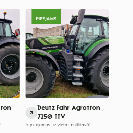
PIEEJAMS
tron
Deutz Fahr Agrotron
P
7250 TTV
ro
!
Ir pieejamas uz vietas noliktavā!
bi