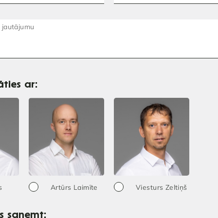
ties ar:
s
Artūrs Laimīte
Viesturs Zeltiņš
os saņemt: