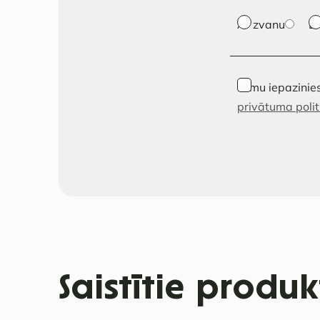
Ar zvanu
E
Esmu iepazinies
privātuma polit
Saistītie produk