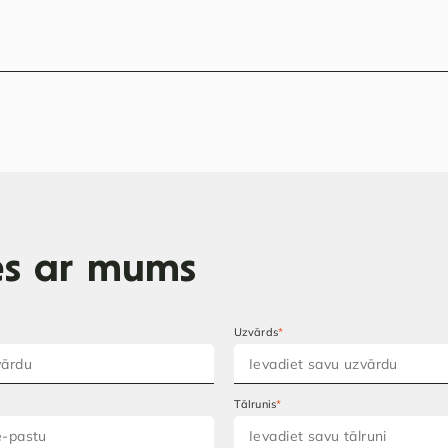
ies ar mums
Uzvārds
*
Tālrunis
*