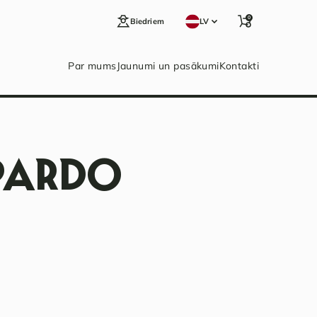
0
Biedriem
LV
Par mums
Jaunumi un pasākumi
Kontakti
PARDO