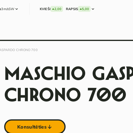
a
3m/s
SW
KVIEŠI
2,00
RAPSIS
5,00
ASPARDO CHRONO 700
MASCHIO GAS
CHRONO 700
Konsultēties