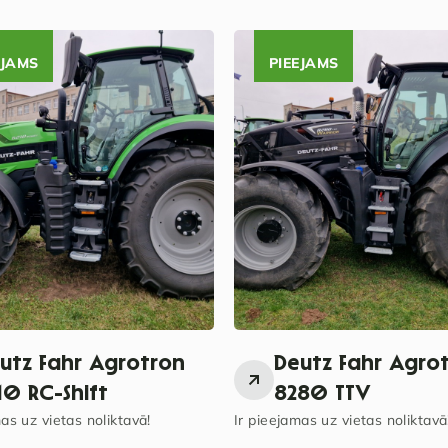
EJAMS
PIEEJAMS
utz Fahr Agrotron
Deutz Fahr Agro
10 RC-Shift
8280 TTV
as uz vietas noliktavā!
Ir pieejamas uz vietas noliktavā