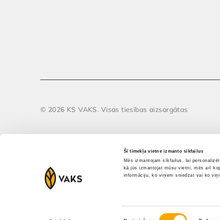
© 2026 KS VAKS. Visas tiesības aizsargātas
Šī tīmekļa vietne izmanto sīkfailus
Mēs izmantojam sīkfailus, lai personalizē
kā jūs izmantojat mūsu vietni, mēs arī ko
informāciju, ko viņiem sniedzat vai ko viņ
Piekrišanas