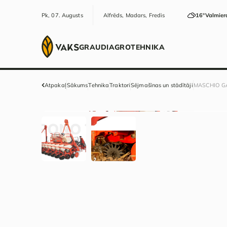
Pk, 07. Augusts
Alfrēds, Madars, Fredis
16°
Valmier
GRAUDI
AGRO
TEHNIKA
Atpakaļ
Sākums
Tehnika
Traktori
Sējmašīnas un stādītāji
MASCHIO G