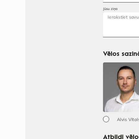
Jūsu ziņa
Vēlos sazinā
Alvis Vītol
Atbildi vēl