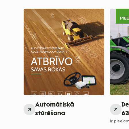
PIE
Automātiskā
De
stūrēšana
62
Ir pieejam