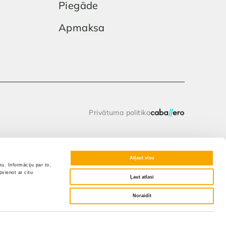
Piegāde
Apmaksa
Privātuma politika
Atļaut visu
u. Informāciju par to,
vienot ar citu
Ļaut atlasi
Noraidīt