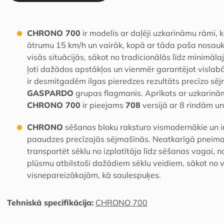
CHRONO 700
ir modelis ar daļēji uzkarināmu rāmi, k
ātrumu 15 km/h un vairāk, kopā ar tāda paša nosauk
visās situācijās, sākot no tradicionālās līdz minimāla
ļoti dažādos apstākļos un vienmēr garantējot vislabā
ir desmitgadēm ilgas pieredzes rezultāts precīzo sēj
GASPARDO
grupas flagmanis. Aprīkots ar uzkarinā
CHRONO 700
ir pieejams
708
versijā ar 8 rindām u
CHRONO
sēšanas bloku raksturo vismodernākie un i
paaudzes precīzajās sējmašīnās. Neatkarīgā pneimat
transportēt sēklu no izplatītāja līdz sēšanas vagai, 
plūsmu atbilstoši dažādiem sēklu veidiem, sākot no 
visnepareizākajām, kā saulespuķes.
Tehniskā specifikācija:
CHRONO 700