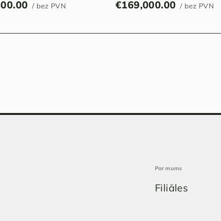
800.00
€
169,000.00
/ bez PVN
/ bez PVN
Par mums
Filiāles