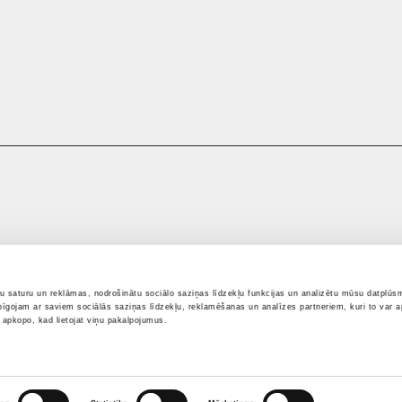
tu saturu un reklāmas, nodrošinātu sociālo saziņas līdzekļu funkcijas un analizētu mūsu datplūsm
pīgojam ar saviem sociālās saziņas līdzekļu, reklamēšanas un analīzes partneriem, kuri to var ap
i apkopo, kad lietojat viņu pakalpojumus.