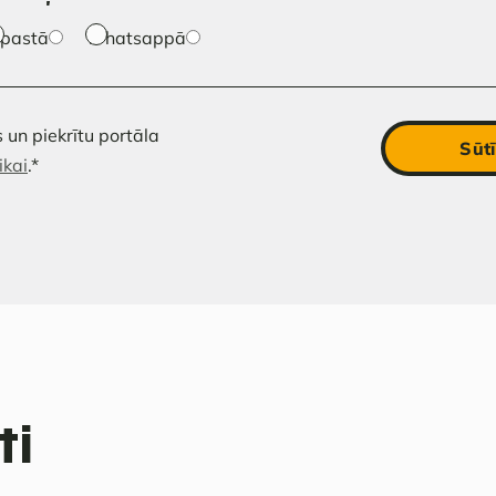
-pastā
Whatsappā
 un piekrītu portāla
Sūtī
ikai
.
*
ti