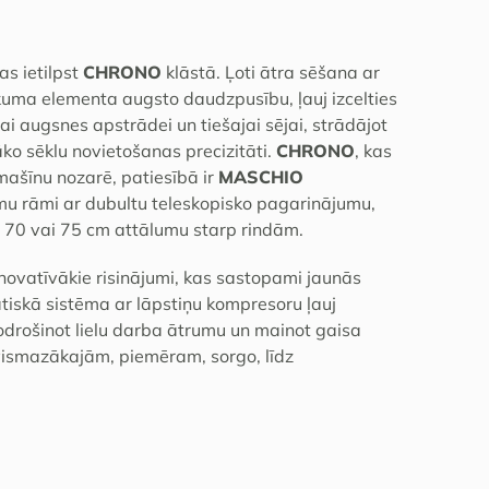
as ietilpst
CHRONO
klāstā. Ļoti ātra sēšana ar
uma elementa augsto daudzpusību, ļauj izcelties
jai augsnes apstrādei un tiešajai sējai, strādājot
ko sēklu novietošanas precizitāti.
CHRONO
, kas
mašīnu nozarē, patiesībā ir
MASCHIO
mu rāmi ar dubultu teleskopisko pagarinājumu,
n 70 vai 75 cm attālumu starp rindām.
novatīvākie risinājumi, kas sastopami jaunās
iskā sistēma ar lāpstiņu kompresoru ļauj
nodrošinot lielu darba ātrumu un mainot gaisa
vismazākajām, piemēram, sorgo, līdz