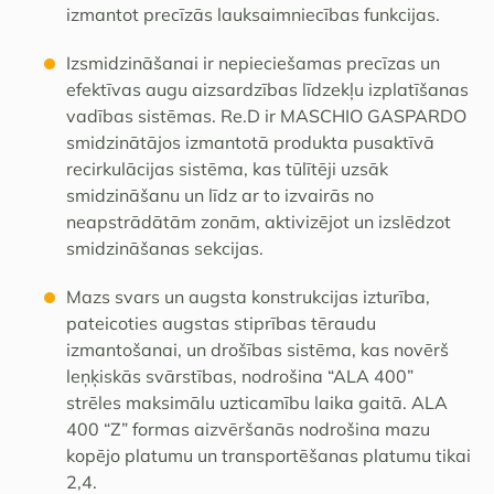
izmantot precīzās lauksaimniecības funkcijas.
Izsmidzināšanai ir nepieciešamas precīzas un
efektīvas augu aizsardzības līdzekļu izplatīšanas
vadības sistēmas.
Re.D ir MASCHIO GASPARDO
smidzinātājos izmantotā produkta pusaktīvā
recirkulācijas sistēma, kas tūlītēji uzsāk
smidzināšanu un līdz ar to izvairās no
neapstrādātām zonām, aktivizējot un izslēdzot
smidzināšanas sekcijas.
Mazs svars un augsta konstrukcijas izturība,
pateicoties augstas stiprības tēraudu
izmantošanai, un drošības sistēma, kas novērš
leņķiskās svārstības, nodrošina “ALA 400”
strēles maksimālu uzticamību laika gaitā.
ALA
400 “Z” formas aizvēršanās nodrošina mazu
kopējo platumu un transportēšanas platumu tikai
2,4.