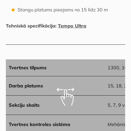
Stangu platums pieejams no 15 līdz 30 m
Tehniskā specifikācija:
Tempo Ultra
Tvertnes tilpums
1300, 1600
Darba platums
15, 18, 21
Sekciju skaits
5, 7, 9 va
Tvertnes kontroles sistēma
Mehāniska 