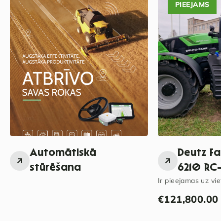
PIEEJAMS
Automātiskā
Deutz F
stūrēšana
6210 RC-
Ir pieejamas uz vie
€
121,800.00