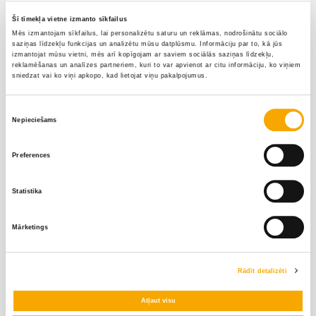
Jūsu ziņa
Šī tīmekļa vietne izmanto sīkfailus
Mēs izmantojam sīkfailus, lai personalizētu saturu un reklāmas, nodrošinātu sociālo
saziņas līdzekļu funkcijas un analizētu mūsu datplūsmu. Informāciju par to, kā jūs
izmantojat mūsu vietni, mēs arī kopīgojam ar saviem sociālās saziņas līdzekļu,
reklamēšanas un analīzes partneriem, kuri to var apvienot ar citu informāciju, ko viņiem
sniedzat vai ko viņi apkopo, kad lietojat viņu pakalpojumus.
Piekrišanas
Nepieciešams
Vēlos sazināties ar:
izvēle
Preferences
Statistika
Mārketings
Alvis Vītols
Rādīt detalizēti
Atļaut visu