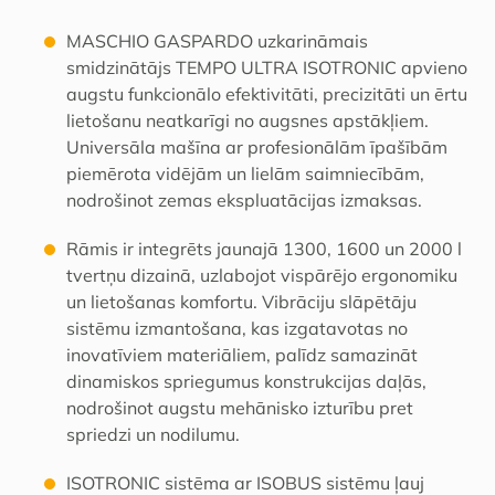
MASCHIO GASPARDO uzkarināmais
smidzinātājs TEMPO ULTRA ISOTRONIC apvieno
augstu funkcionālo efektivitāti, precizitāti un ērtu
lietošanu neatkarīgi no augsnes apstākļiem.
Universāla mašīna ar profesionālām īpašībām
piemērota vidējām un lielām saimniecībām,
nodrošinot zemas ekspluatācijas izmaksas.
Rāmis ir integrēts jaunajā 1300, 1600 un 2000 l
tvertņu dizainā, uzlabojot vispārējo ergonomiku
un lietošanas komfortu.
Vibrāciju slāpētāju
sistēmu izmantošana, kas izgatavotas no
inovatīviem materiāliem, palīdz samazināt
dinamiskos spriegumus konstrukcijas daļās,
nodrošinot augstu mehānisko izturību pret
spriedzi un nodilumu.
ISOTRONIC sistēma ar ISOBUS sistēmu ļauj