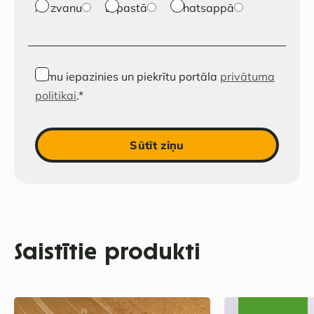
Ar zvanu
E-pastā
Whatsappā
Esmu iepazinies un piekrītu portāla
privātuma
politikai
.
*
Sūtīt ziņu
Saistītie produkti