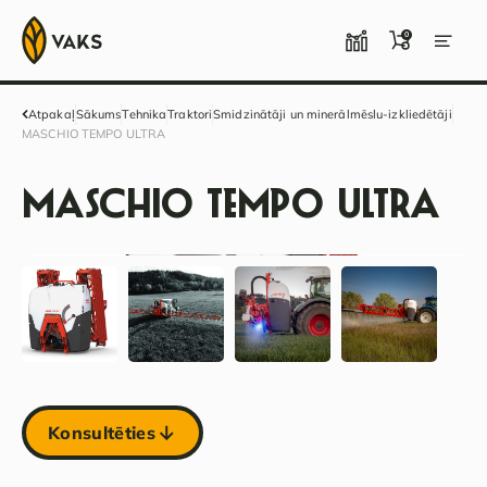
0
Atpakaļ
Sākums
Tehnika
Traktori
Smidzinātāji un minerālmēslu-izkliedētāji
MASCHIO TEMPO ULTRA
MASCHIO TEMPO ULTRA
Konsultēties