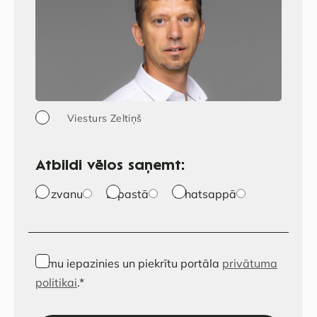
Viesturs Zeltiņš
Atbildi vēlos saņemt:
Ar zvanu
E-pastā
Whatsappā
Esmu iepazinies un piekrītu portāla
privātuma
politikai
.
*