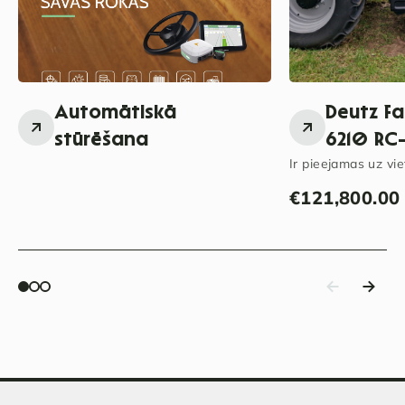
Automātiskā
Deutz F
stūrēšana
6210 RC-
Ir pieejamas uz vie
€
121,800.00