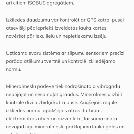
arī citiem ISOBUS agregātiem.
Izkliedes daudzumu var kontrolēt ar GPS katrai pusei
atsevišķi pēc iepriekš izveidotas lauka kartes,
novēršot pārlieku lielu un nepietiekamu izsēju.
Uzticama svaru sistēma ar slīpumu sensoriem precīzi
parāda atlikumu tvertnē un kontrolē izkliedējamo
normu.
Minerālmēslu padeve tiek nodrošināta a vibrogrīdu
nebojājot un nesamaļot graudus. Minerālmēslu izbiri
kontrolē divi aizbīdņi katrā pusē. Augšējais regulē
izkliedes normu, apakšējais ātras darbības
elektromotors atver un aizver lūku, lai samazinātu
nevajadzīgu minerālmēslu pārklājumu lauka galos un