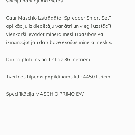
sekciju pārklājuma vietās.
Caur Maschio izstrādāto “Spreader Smart Set”
aplikāciju izkliedētāju var ātri un viegli uzstādīt,
vienkārši ievadot minerālmēslu īpašības vai
izmantojot jau datubāzē esošos minerālmēslus.
Darba platums no 12 līdz 36 metriem.
Tvertnes tilpums papildināms līdz 4450 litriem.
Specifikācija MASCHIO PRIMO EW