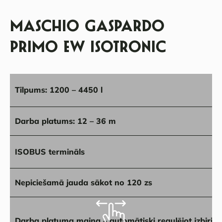
MASCHIO GASPARDO
PRIMO EW ISOTRONIC
Tilpums: 1200 – 4450 l
Darba platums: 12 – 36 m
ISOBUS termināls
Nepiciešamā jauda sākot no 120 zs
Darba platuma maiņa – automātiski regulējot izbiri u