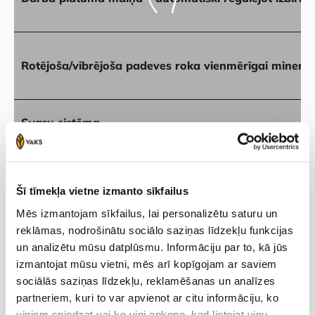
Rotējoša/vibrējoša padeves roka vienmērīgai minerā
Svaru sistēma
MY MASCHIO GASPARDO aplikācija – video instrukcija
Šī tīmekļa vietne izmanto sīkfailus
Mēs izmantojam sīkfailus, lai personalizētu saturu un
reklāmas, nodrošinātu sociālo saziņas līdzekļu funkcijas
un analizētu mūsu datplūsmu. Informāciju par to, kā jūs
izmantojat mūsu vietni, mēs arī kopīgojam ar saviem
Sazinies ar mums
sociālās saziņas līdzekļu, reklamēšanas un analīzes
partneriem, kuri to var apvienot ar citu informāciju, ko
viņiem sniedzat vai ko viņi apkopo, kad lietojat viņu