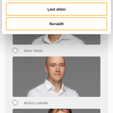
Ļaut atlasi
Noraidīt
Alvis Vītols
Artūrs Laimīte