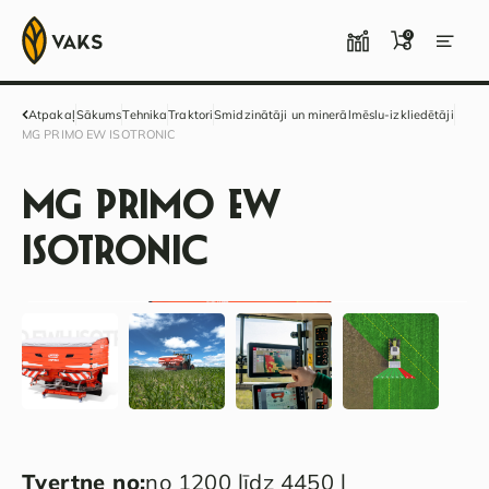
0
Atpakaļ
Sākums
Tehnika
Traktori
Smidzinātāji un minerālmēslu-izkliedētāji
MG PRIMO EW ISOTRONIC
MG PRIMO EW
ISOTRONIC
Tvertne no:
no 1200 līdz 4450 l