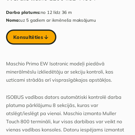
Darba platums:
no 12 līdz 36 m
Noma:
uz 5 gadiem ar ikmēneša maksājumu
Konsultēties
Maschio Primo EW Isotronic modeļi piedāvā
minerālmēslu izkliedētāju ar sekciju kontroli, kas
uzticami strādās arī visprasīgākajos apstākļos.
ISOBUS vadības dators automātiski kontrolē darba
platuma pārklājumu 8 sekcijās, kuras var
atslēgt/ieslēgt pa vienai. Maschio izmanto Muller
Touch 800 termināli, kur visas darbības var veikt no
vienas vadības konsoles. Datoru iespējams izmantot