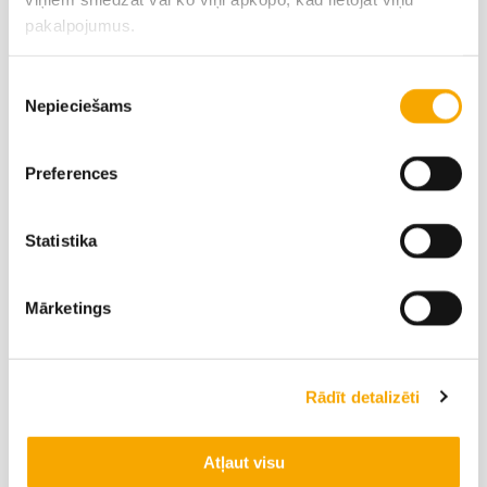
Vārds
*
pakalpojumus.
Piekrišanas
Uzvārds
*
Nepieciešams
izvēle
E-pasts
*
Preferences
Statistika
Tālrunis
*
Mārketings
Jūsu ziņa
Rādīt detalizēti
Atļaut visu
Vēlos sazināties ar: